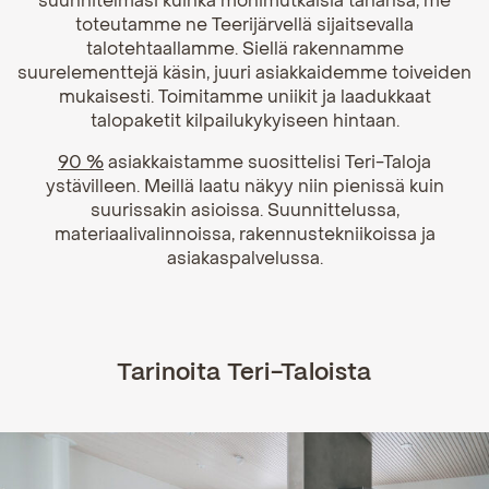
suunnitelmasi kuinka monimutkaisia tahansa, me
toteutamme ne Teerijärvellä sijaitsevalla
talotehtaallamme. Siellä rakennamme
suurelementtejä käsin, juuri asiakkaidemme toiveiden
mukaisesti. Toimitamme uniikit ja laadukkaat
talopaketit kilpailukykyiseen hintaan.
90 %
asiakkaistamme suosittelisi Teri-Taloja
ystävilleen. Meillä
laatu näkyy niin pienissä kuin
suurissakin asioissa. Suunnittelussa,
materiaalivalinnoissa, rakennustekniikoissa ja
asiakaspalvelussa.
Tarinoita Teri-Taloista