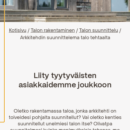
H
y
v
ä
k
Kotisivu
/
Talon rakentaminen
/
Talon suunnittelu
/
s
y
Arkkitehdin suunnittelema talo tehtaalta
k
a
i
k
k
i
e
v
Liity tyytyväisten
ä
s
asiakkaidemme joukkoon
t
e
e
t
Oletko rakentamassa taloa, jonka arkkitehti on
toiveidesi pohjalta suunnitellut? Vai oletko kenties
suunnitellut unelmiesi talon itse? Olivatpa