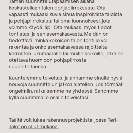
Tämän suunnittelutapaamisen aikana
keskustellaan talon pohjapiirroksesta. Ota
vapaasti mukaasi kuvia sinua inspiroivista taloista
ja pohjapiirroksista tai oma luonnoksesi, jota
voimme käydä läpi. Ota mukaasi myös tiedot
tontistasi ja sen asemakaavasta. Meidän on
tiedettävä, minkä kokoisen talon tontille voi
rakentaa ja onko asemakaavassa rajoitteita
kerrosten lukumäärälle tai muille seikoille, jotka on
otettava huomioon pohjapiirrosta
suunniteltaessa.
Kuuntelemme toiveitasi ja annamme sinulle hyviä
neuvoja suunnittelun jatkoa ajatellen. Jos törmäät
ongelmiin, ratkaisemme ne yhdessä. Sanomme
kyllä suurimmalle osalle toiveistasi.
Täältä voit lukea rakennusprojektista, jossa Teri-
Talot on ollut mukana.