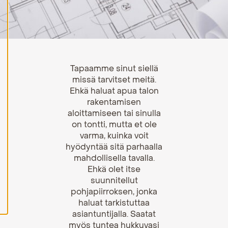
H
y
v
ä
k
s
y
Tapaamme sinut siellä
k
missä tarvitset meitä.
a
i
Ehkä haluat apua talon
k
rakentamisen
k
i
aloittamiseen tai sinulla
e
on tontti, mutta et ole
v
varma, kuinka voit
ä
s
hyödyntää sitä parhaalla
t
mahdollisella tavalla.
e
Ehkä olet itse
e
t
suunnitellut
pohjapiirroksen, jonka
haluat tarkistuttaa
asiantuntijalla. Saatat
myös tuntea hukkuvasi