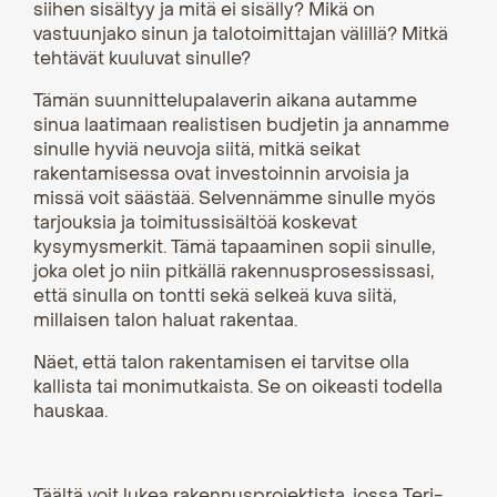
siihen sisältyy ja mitä ei sisälly? Mikä on
vastuunjako sinun ja talotoimittajan välillä? Mitkä
tehtävät kuuluvat sinulle?
Tämän suunnittelupalaverin aikana autamme
sinua laatimaan realistisen budjetin ja annamme
sinulle hyviä neuvoja siitä, mitkä seikat
rakentamisessa ovat investoinnin arvoisia ja
missä voit säästää. Selvennämme sinulle myös
tarjouksia ja toimitussisältöä koskevat
kysymysmerkit. Tämä tapaaminen sopii sinulle,
joka olet jo niin pitkällä rakennusprosessissasi,
että sinulla on tontti sekä selkeä kuva siitä,
millaisen talon haluat rakentaa.
Näet, että talon rakentamisen ei tarvitse olla
kallista tai monimutkaista. Se on oikeasti todella
hauskaa.
Täältä voit lukea rakennusprojektista, jossa Teri-