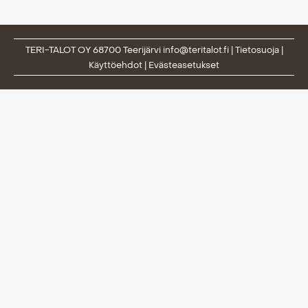
TERI-TALOT OY 68700 Teerijärvi
info@teritalot.fi
|
Tietosuoja
|
Käyttöehdot
|
Evästeasetukset