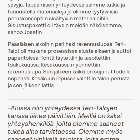
sävyjä. Tapaamisen yhteydessä saimme tutkia ja
tunnustella materiaaleja ja olimme tyytyväisiä
peruskonseptiin sisältyviin materiaaleihin.
Sisustuspaketti oli täysin meidän näköisemme,
sanoo Josefin.
Pääsiäisen aikoihin pari haki rakennuslupaa. Teri-
Talot oli mukana prosessissa alusta alkaen ja auttoi
paperitöissä. Tontti täytettiin ja tasoitettiin
toukokuussa. Kesäkuussa myönnettiin
rakennuslupa. Sen jälkeen kaikki on sujunut todella
nopeasti. Kesäkuun lopussa valettiin talon perusta
ja sen jälkeen lattia.
-Alussa olin yhteydessä Teri-Talojen
kanssa lähes päivittäin. Meillä on kaksi
yhteyshenkilöä, joilta olemme saaneet
tukea aina tarvittaessa. Olemme myös
saaneet vinkkejä asioista, joita emme