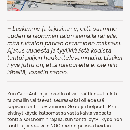
– Laskimme ja tajusimme, että saamme
uuden ja isomman talon samalla rahalla,
mitä rivitalon pätkän ostaminen maksaisi.
Ajatus uudesta ja tyylikkäästä kodista
tuntui paljon houkuttelevammalta. Lisäksi
hyvä juttu on, että naapureita ei ole niin
lähellä, Josefin sanoo.
Kun Carl-Anton ja Josefin olivat päättäneet minkä
talomallin valitsevat, seuraavaksi oli edessä
sopivan tontin löytäminen. Se sujui helposti. Pari oli
ehtinyt käydä katsomassa vasta kahta vapaata
tonttia Korsholmin rajalla, kun tontti löytyi. Kyseinen
tontti sijaitsee vain 200 metrin päässä heidän