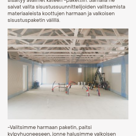
sisältyy avaimet käteen -pakettiin. Samalla he
saivat valita sisustussuunnittelijoiden valitsemista
materiaaleista koottujen harmaan ja valkoisen
sisustuspaketin välillä.
-Valitsimme harmaan paketin, paitsi
kylpyhuoneeseen, jonne halusimme valkoisen