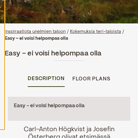
H
y
v
ä
k
Inspiraatiota unelmien taloon
/
Kokemuksia teri-taloista
/
s
y
Easy – ei voisi helpompaa olla
k
a
i
Easy – ei voisi helpompaa olla
k
k
i
e
v
DESCRIPTION
FLOOR PLANS
ä
s
t
e
e
Easy – ei voisi helpompaa olla
t
Carl-Anton Högkvist ja Josefin
Österberg olivat etsimässä