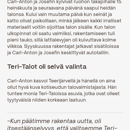
Carl-Anton ja Josefin kylvivät ruohon takapihalle 15.
heinäkuuta ja seuraavana päivänä saapui heidän
talonsa. Kului vain muutama päivä kun seinät ja
katto olivat paikoillaan, minkä jälkeen kaikki irralliset
materiaalit voitiin sijoittaa talon sisälle. Kun talon
ulkopinnat oli saatu valmiiksi, rakentamiseen tuli
pieni tauko, sillä lattialevyjen oli kuivuttava kolme
viikkoa. Syyskuussa rakentajat jatkavat sisätiloissa
ja Carl-Anton ja Josefin keskittyvät autotalliin.
Teri-Talot oli selvä valinta
Carl-Anton kasvoi Teerijärvellä ja hänellä on aina
ollut hyvä kuva kotiseudun talovalmistajasta. Hän
tuntee monia Teri-Taloissa asuvia, jotka ovat olleet
tyytyväisiä niiden korkeaan laatuun.
-Kun päätimme rakentaa uutta, oli
itsestäänselvyys, että valitsemme Teri-