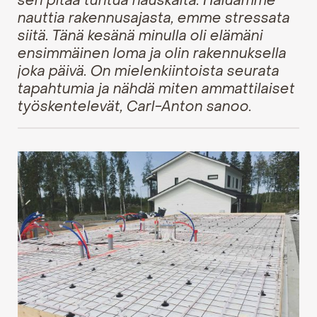
sen pitää tuntua hauskalta. Haluamme
nauttia rakennusajasta, emme stressata
siitä. Tänä kesänä minulla oli elämäni
ensimmäinen loma ja olin rakennuksella
joka päivä. On mielenkiintoista seurata
tapahtumia ja nähdä miten ammattilaiset
työskentelevät, Carl-Anton sanoo.