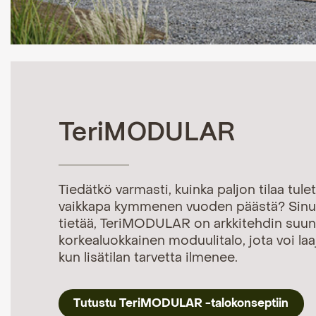
TeriMODULAR
Tiedätkö varmasti, kuinka paljon tilaa tul
vaikkapa kymmenen vuoden päästä? Sinun
tietää, TeriMODULAR on arkkitehdin suun
korkealuokkainen moduulitalo, jota voi laa
kun lisätilan tarvetta ilmenee.
Tutustu TeriMODULAR -talokonseptiin