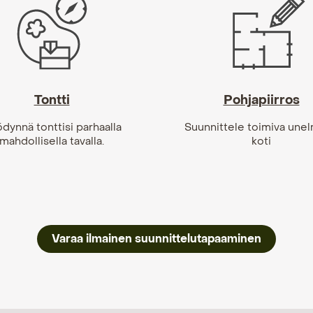
Tontti
Pohjapiirros
dynnä tonttisi parhaalla
Suunnittele toimiva unel
mahdollisella tavalla.
koti
Varaa ilmainen suunnittelutapaaminen