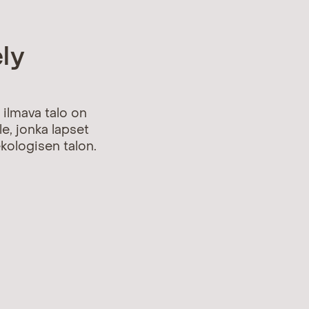
ely
 ilmava talo on
e, jonka lapset
kologisen talon.