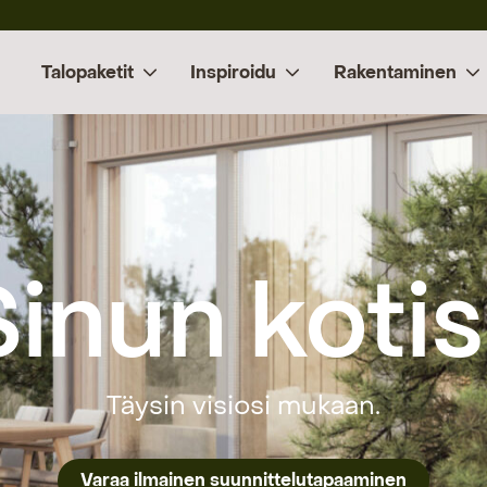
Talopaketit
Inspiroidu
Rakentaminen
Sinun kotisi
Täysin visiosi mukaan.
Varaa ilmainen suunnittelutapaaminen