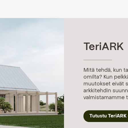
TeriARK
Mitä tehdä, kun ta
omilta? Kun pelkkä
muutokset eivät 
arkkitehdin suunn
valmistamamme ta
Tutustu TeriARK 