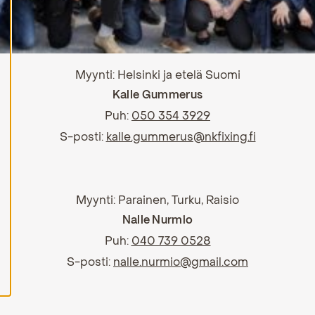
H
y
v
ä
k
Myynti: Helsinki ja etelä Suomi
s
y
Kalle Gummerus
k
a
Puh:
050 354 3929
i
k
S-posti:
kalle.gummerus@nkfixing.fi
k
i
e
v
ä
Myynti: Parainen, Turku, Raisio
s
t
Nalle Nurmio
e
e
Puh:
040 739 0528
t
S-posti:
nalle.nurmio@gmail.com