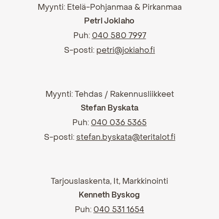
Myynti: Etelä-Pohjanmaa & Pirkanmaa
Petri Jokiaho
Puh:
040 580 7997
S-posti:
petri@jokiaho.fi
Myynti: Tehdas / Rakennusliikkeet
Stefan Byskata
Puh:
040 036 5365
S-posti:
stefan.byskata@teritalot.fi
Tarjouslaskenta, It, Markkinointi
Kenneth Byskog
Puh:
040 531 1654