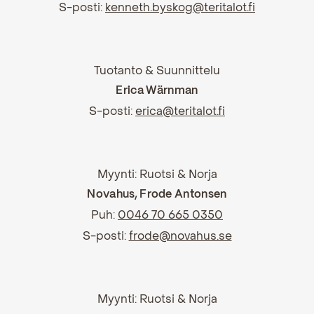
S-posti:
kenneth.byskog@teritalot.fi
Tuotanto & Suunnittelu
Erica Wärnman
S-posti:
erica@teritalot.fi
Myynti: Ruotsi & Norja
Novahus, Frode Antonsen
Puh:
0046 70 665 0350
S-posti:
frode@novahus.se
Myynti: Ruotsi & Norja