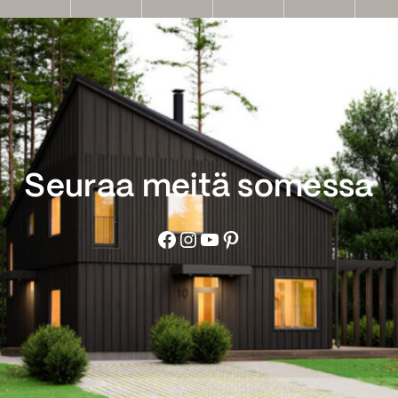
Seuraa meitä somessa
Facebook
Instagram
YouTube
Pinterest