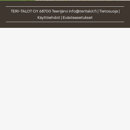
TERI-TALOT OY 68700 Teerijärvi
info@teritalot.fi
|
Tietosuoja
|
Käyttöehdot
|
Evästeasetukset