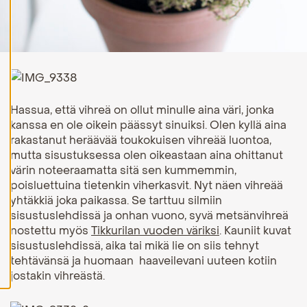
H
y
v
ä
k
s
y
k
a
Hassua, että
vihreä
on ollut minulle aina väri, jonka
i
kanssa en ole oikein päässyt sinuiksi. Olen kyllä aina
k
rakastanut heräävää toukokuisen vihreää luontoa,
k
i
mutta sisustuksessa olen oikeastaan aina ohittanut
e
värin noteeraamatta sitä sen kummemmin,
v
ä
poisluettuina tietenkin viherkasvit. Nyt näen vihreää
s
yhtäkkiä joka paikassa. Se tarttuu silmiin
t
sisustuslehdissä ja onhan
vuono
, syvä metsänvihreä
e
e
nostettu myös
Tikkurilan vuoden väriksi
. Kauniit kuvat
t
sisustuslehdissä, aika tai mikä lie on siis tehnyt
tehtävänsä ja huomaan haaveilevani uuteen kotiin
jostakin vihreästä.