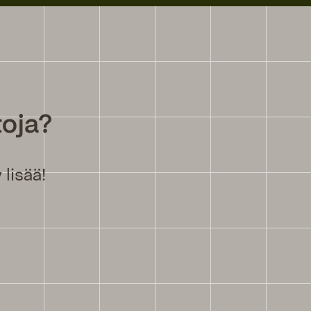
toja?
lisää!