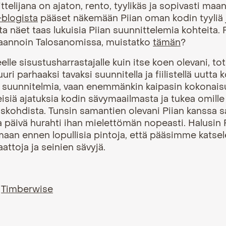
ittelijana on ajaton, rento, tyylikäs ja sopivasti ma
-blogista
pääset näkemään Piian oman kodin tyyliä
ta näet taas lukuisia Piian suunnittelemia kohteita. P
 taannoin Talosanomissa, muistatko
tämän
?
le sisustusharrastajalle kuin itse koen olevani, tot
uri parhaaksi tavaksi suunnitella ja fiilistellä uutta 
ia suunnitelmia, vaan enemmänkin kaipasin kokonai
isiä ajatuksia kodin sävymaailmasta ja tukea omille 
tyiskohdista. Tunsin samantien olevani Piian kanssa 
ja päivä hurahti ihan mielettömän nopeasti. Halusin 
aan ennen lopullisia pintoja, että pääsimme katse
aattoja ja seinien sävyjä.
,
Timberwise