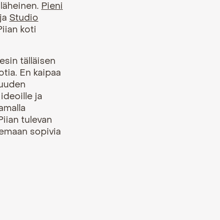
anläheinen.
Pieni
 ja
Studio
iian koti
esin tälläisen
kotia. En kaipaa
suuden
ideoille ja
samalla
Piian tulevan
lemaan sopivia