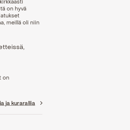
kirkkaasti
stä on hyvä
jatukset
, meillä oli niin
etteissä,
t on
 ja kurarallia