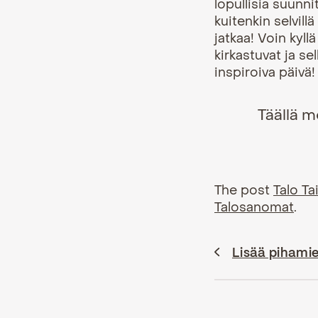
lopullisia suunn
kuitenkin selvill
jatkaa! Voin kyll
kirkastuvat ja sel
inspiroiva päivä!
Täällä m
The post
Talo Ta
Talosanomat
.
Lisää pihamie