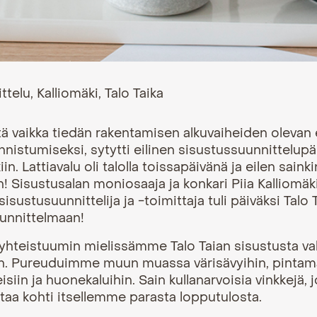
tä vaikka tiedän rakentamisen alkuvaiheiden olevan e
nistumiseksi, sytytti eilinen sisustussuunnittelupä
in. Lattiavalu oli talolla toissapäivänä ja eilen sainki
n! Sisustusalan moniosaaja ja konkari Piia Kalliomä
sisustusuunnittelija ja -toimittaja tuli päiväksi Talo 
uunnittelmaan!
hteistuumin mielissämme Talo Taian sisustusta val
. Pureuduimme muun muassa värisävyihin, pintamat
eisiin ja huonekaluihin. Sain kullanarvoisia vinkkejä, 
taa kohti itsellemme parasta lopputulosta.