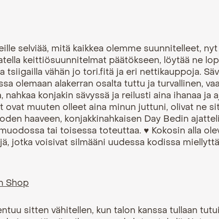
eille selviää, mitä kaikkea olemme suunnitelleet, nyt
atella keittiösuunnitelmat päätökseen, löytää ne lop
ja tsiigailla vähän jo tori.fitä ja eri nettikauppoja. 
a olemaan alakerran osalta tuttu ja turvallinen, vaa
a, nahkaa konjakin sävyssä ja reilusti aina ihanaa ja a
t ovat muuten olleet aina minun juttuni, olivat ne 
uoden haaveen, konjakkinahkaisen Day Bedin ajatte
odossa tai toisessa toteuttaa. ♥ Kokosin alla olev
ä, jotka voisivat silmääni uudessa kodissa miellyttä
gn Shop
tuu sitten vähitellen, kun talon kanssa tullaan tutui