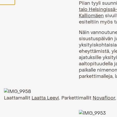
Piian tyyli suunn
talo Helsingissä
Kalliomäen
sivuil
esiteltiin myös
Näin vannoutuneel
sisustuspäivän ju
yksityiskohtais
eheyttämistä, yle
ajatuksille yksi
aaltopituudella 
paikalle nimenom
parkettimalleja, l
Laattamallit
Laatta Leevi
. Parkettimallit
Novafloor