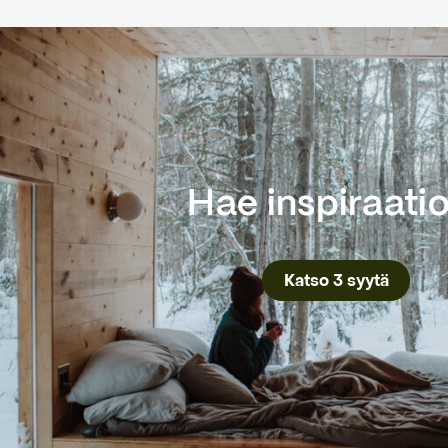
Hae inspiraati
Katso 3 syytä