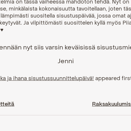
itelmia on tässä vaiheessa mahdoton tehdä. Nyt on 
ä se, minkälaista kokonaisuutta tavoitellaan, joten tä
ä lämpimästi suositella sisustuspäivää, jossa omat a
keytyvät. Ja vilpittömästi suosittelen kyllä myös Piiaa
 ♥
ennään nyt siis varsin keväisissä sisustusmi
Jenni
ika ja ihana sisustussuunnittelupäivä!
appeared firs
tteitä
Raksakuulumisia