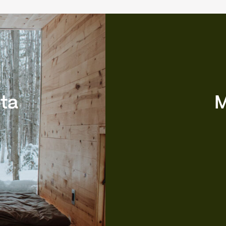
ota
M