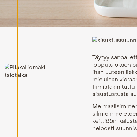
i
H
y
v
ä
k
s
y
k
a
i
Täytyy sanoa, et
k
lopputuloksen on
k
i
ihan uuteen liekki
e
mieluisan vieraa
v
ä
tiimistäkin tuttu 
s
sisustustusta s
t
e
e
Me maalisimme y
t
silmiemme eteen
keittiöön, kalust
helposti suunnis