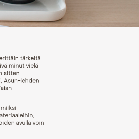
rittäin tärkeitä
ivä minut vielä
n sitten
ki, Asun-lehden
Taian
miiksi
eriaaleihin,
joiden avulla voin