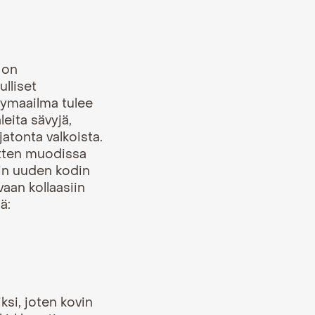
 on
ulliset
Sävymaailma tulee
leita sävyjä,
jatonta valkoista.
sitten muodissa
lin uuden kodin
aan kollaasiin
ä:
ksi, joten kovin