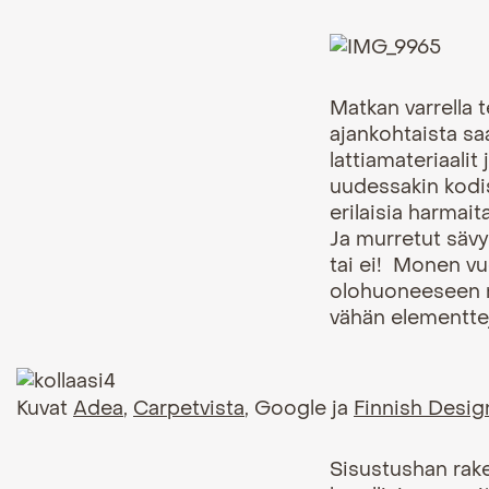
Matkan varrella t
ajankohtaista sa
lattiamateriaalit 
uudessakin kodiss
erilaisia harmait
Ja murretut sävy
tai ei! Monen v
olohuoneeseen mu
vähän elementtej
Kuvat
Adea
,
Carpetvista
, Google ja
Finnish Desi
Sisustushan raken