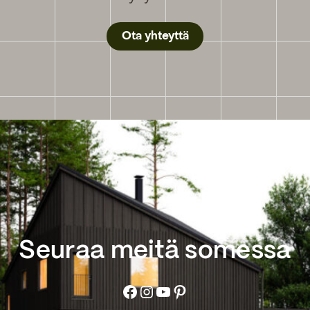
Ota yhteyttä
Seuraa meitä somessa
Facebook
Instagram
YouTube
Pinterest