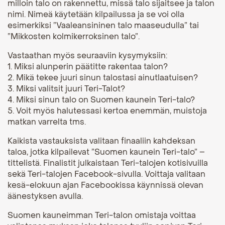
milloin talo on rakennettu, missä talo sijaitsee ja talon
nimi. Nimeä käytetään kilpailussa ja se voi olla
esimerkiksi ”Vaaleansininen talo maaseudulla” tai
”Mikkosten kolmikerroksinen talo”.
Vastaathan myös seuraaviin kysymyksiin:
1. Miksi alunperin päätitte rakentaa talon?
2. Mikä tekee juuri sinun talostasi ainutlaatuisen?
3. Miksi valitsit juuri Teri-Talot?
4. Miksi sinun talo on Suomen kaunein Teri-talo?
5. Voit myös halutessasi kertoa enemmän, muistoja
matkan varrelta tms.
Kaikista vastauksista valitaan finaaliin kahdeksan
taloa, jotka kilpailevat ”Suomen kaunein Teri-talo” –
tittelistä. Finalistit julkaistaan Teri-talojen kotisivuilla
sekä Teri-talojen Facebook-sivulla. Voittaja valitaan
kesä-elokuun ajan Facebookissa käynnissä olevan
äänestyksen avulla.
Suomen kauneimman Teri-talon omistaja voittaa