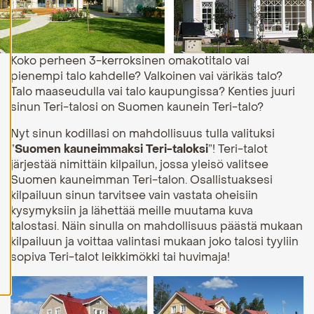
H
y
v
ä
Koko perheen 3-kerroksinen omakotitalo vai
k
pienempi talo kahdelle? Valkoinen vai värikäs talo?
s
y
Talo maaseudulla vai talo kaupungissa? Kenties juuri
k
sinun Teri-talosi on Suomen kaunein Teri-talo?
a
i
k
Nyt sinun kodillasi on mahdollisuus tulla valituksi
k
”
Suomen kauneimmaksi Teri-taloksi
”! Teri-talot
i
järjestää nimittäin kilpailun, jossa yleisö valitsee
e
v
Suomen kauneimman Teri-talon. Osallistuaksesi
ä
kilpailuun sinun tarvitsee vain vastata oheisiin
s
kysymyksiin ja lähettää meille muutama kuva
t
e
talostasi. Näin sinulla on mahdollisuus päästä mukaan
e
kilpailuun ja voittaa valintasi mukaan joko talosi tyyliin
t
sopiva Teri-talot leikkimökki tai huvimaja!