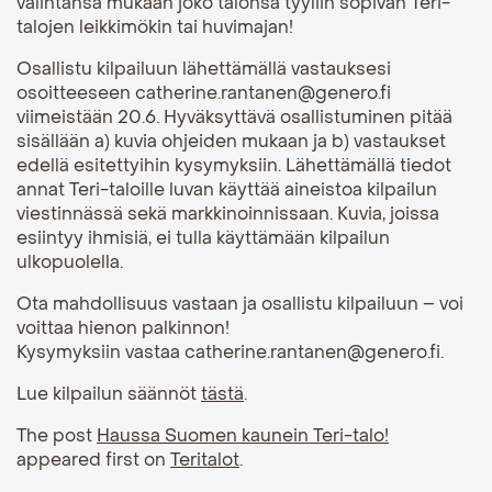
valintansa mukaan joko talonsa tyyliin sopivan Teri-
talojen leikkimökin tai huvimajan!
Osallistu kilpailuun lähettämällä vastauksesi
osoitteeseen catherine.rantanen@genero.fi
viimeistään 20.6. Hyväksyttävä osallistuminen pitää
sisällään a) kuvia ohjeiden mukaan ja b) vastaukset
edellä esitettyihin kysymyksiin. Lähettämällä tiedot
annat Teri-taloille luvan käyttää aineistoa kilpailun
viestinnässä sekä markkinoinnissaan. Kuvia, joissa
esiintyy ihmisiä, ei tulla käyttämään kilpailun
ulkopuolella.
Ota mahdollisuus vastaan ja osallistu kilpailuun – voi
voittaa hienon palkinnon!
Kysymyksiin vastaa catherine.rantanen@genero.fi.
Lue kilpailun säännöt
tästä
.
The post
Haussa Suomen kaunein Teri-talo!
appeared first on
Teritalot
.