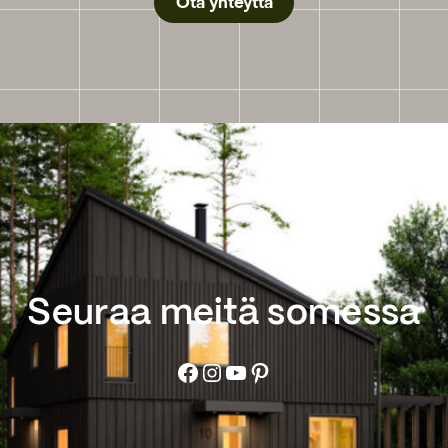
Ota yhteyttä
Seuraa meitä somessa
Facebook
Instagram
YouTube
Pinterest