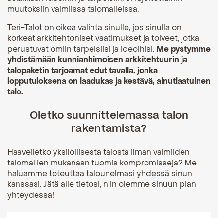
muutoksiin valmiissa talomalleissa.
Teri-Talot on oikea valinta sinulle, jos sinulla on
korkeat arkkitehtoniset vaatimukset ja toiveet, jotka
perustuvat omiin tarpeisiisi ja ideoihisi.
Me pystymme
yhdistämään kunnianhimoisen arkkitehtuurin ja
talopaketin tarjoamat edut tavalla, jonka
lopputuloksena on laadukas ja kestävä, ainutlaatuinen
talo.
Oletko suunnittelemassa talon
rakentamista?
Haaveiletko yksilöllisestä talosta ilman valmiiden
talomallien mukanaan tuomia kompromisseja? Me
haluamme toteuttaa talounelmasi yhdessä sinun
kanssasi. Jätä alle tietosi, niin olemme sinuun pian
yhteydessä!