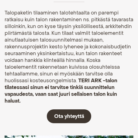
Talopaketin tilaaminen talotehtaalta on parempi
ratkaisu kuin talon rakentaminen ns. pitkästä tavarasta
silloinkin, kun on kyse täysin yksilöllisestä, arkkitehdin
piirtämästä talosta. Kun tilaat valmiit taloelementit
ainutlaatuisen talosuunnitelmasi mukaan,
rakennusprojektin kesto lyhenee ja kokonaisbudjetin
seuraaminen yksinkertaistuu, kun talon rakenteet
voidaan hankkia kiinteällä hinnalla. Koska
taloelementit rakennetaan kuivissa olosuhteissa
tehtaallamme, sinun ei myöskään tarvitse olla
huolissasi kosteusongelmista.
TERI ARK -talon
tilatessasi sinun ei tarvitse tinkiä suunnittelun
vapaudesta, vaan saat juuri sellaisen talon kuin
haluat.
Ota yhteyttä