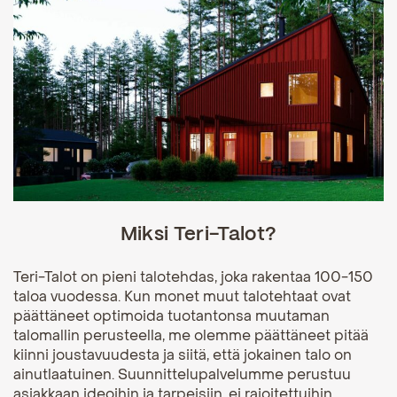
Miksi Teri-Talot?
Teri-Talot on pieni talotehdas, joka rakentaa 100-150
taloa vuodessa. ​Kun monet muut talotehtaat ovat
päättäneet optimoida tuotantonsa muutaman
talomallin perusteella, me olemme päättäneet pitää
kiinni joustavuudesta ja siitä, että jokainen talo on
ainutlaatuinen. Suunnittelupalvelumme perustuu
asiakkaan ideoihin ja tarpeisiin, ei rajoitettuihin