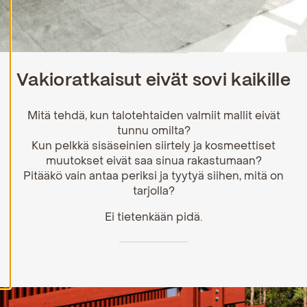
H
y
v
ä
k
s
Vakioratkaisut eivät sovi kaikille
y
k
a
Mitä tehdä, kun talotehtaiden valmiit mallit eivät
i
k
tunnu omilta?
k
Kun pelkkä sisäseinien siirtely ja kosmeettiset
i
muutokset eivät saa sinua rakastumaan?
e
v
Pitääkö vain antaa periksi ja tyytyä siihen, mitä on
ä
tarjolla?
s
t
Ei tietenkään pidä.
e
e
t