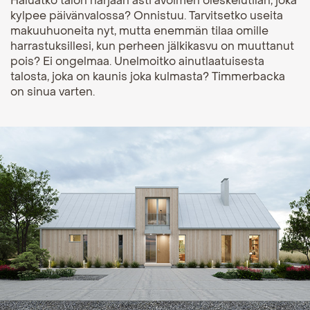
Haluatko talon harjaan asti avoimen oleskelutilan, joka
kylpee päivänvalossa? Onnistuu. Tarvitsetko useita
makuuhuoneita nyt, mutta enemmän tilaa omille
harrastuksillesi, kun perheen jälkikasvu on muuttanut
pois? Ei ongelmaa. Unelmoitko ainutlaatuisesta
talosta, joka on kaunis joka kulmasta? Timmerbacka
on sinua varten.