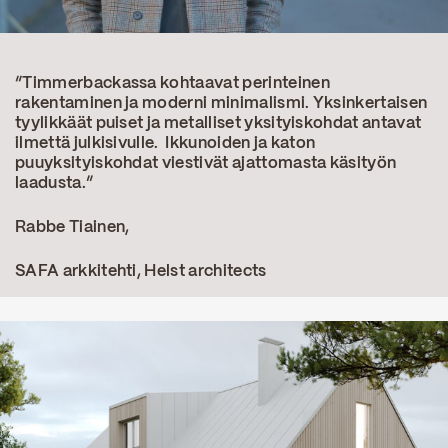
“Timmerbackassa kohtaavat perinteinen
rakentaminen ja moderni minimalismi. Yksinkertaisen
tyylikkäät puiset ja metalliset yksityiskohdat antavat
ilmettä julkisivulle. Ikkunoiden ja katon
puuyksityiskohdat viestivät ajattomasta käsityön
laadusta.”
Rabbe Tiainen,
SAFA arkkitehti, Helst architects