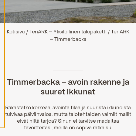
H
y
v
ä
k
Kotisivu
/
TeriARK – Yksilöllinen talopaketti
/
TeriARK
s
y
– Timmerbacka
k
a
i
k
k
i
e
v
ä
Timmerbacka – avoin rakenne ja
s
t
suuret ikkunat
e
e
t
Rakastatko korkeaa, avointa tilaa ja suurista ikkunoista
tulvivaa päivänvaloa, mutta talotehtaiden valmiit mallit
eivät niitä tarjoa? Sinun ei tarvitse madaltaa
tavoitteitasi, meillä on sopiva ratkaisu.