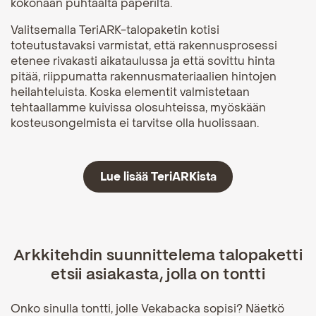
kokonaan puhtaalta paperilta.
Valitsemalla TeriARK-talopaketin kotisi
toteutustavaksi varmistat, että rakennusprosessi
etenee rivakasti aikataulussa ja että sovittu hinta
pitää, riippumatta rakennusmateriaalien hintojen
heilahteluista. Koska elementit valmistetaan
tehtaallamme kuivissa olosuhteissa, myöskään
kosteusongelmista ei tarvitse olla huolissaan.
Lue lisää TeriARKista
Arkkitehdin suunnittelema talopaketti
etsii asiakasta, jolla on tontt
i
Onko sinulla tontti, jolle Vekabacka sopisi? Näetkö