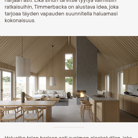
harjaan asti. Eikä sinun tarvitse tyytyä valmiisiin
ratkaisuihin, Timmerbacka on alustava idea, joka
tarjoaa täyden vapauden suunnitella haluamasi
kokonaisuus.