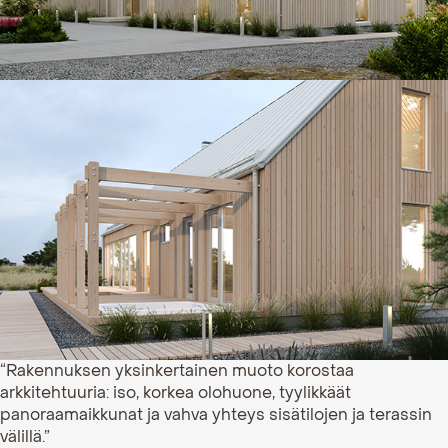
“Rakennuksen yksinkertainen muoto korostaa
arkkitehtuuria: iso, korkea olohuone, tyylikkäät
panoraamaikkunat ja vahva yhteys sisätilojen ja terassin
välillä.”