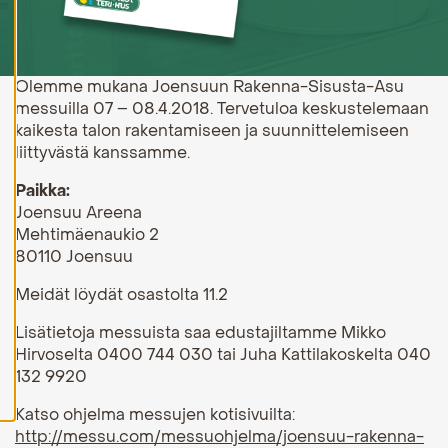
H
y
v
ä
Olemme mukana Joensuun Rakenna-Sisusta-Asu
k
messuilla 07 – 08.4.2018. Tervetuloa keskustelemaan
s
y
kaikesta talon rakentamiseen ja suunnittelemiseen
k
liittyvästä kanssamme.
a
i
k
Paikka:
k
Joensuu Areena
i
Mehtimäenaukio 2
e
v
80110 Joensuu
ä
s
Meidät löydät osastolta 11.2
t
e
Lisätietoja messuista saa edustajiltamme Mikko
e
t
Hirvoselta 0400 744 030 tai Juha Kattilakoskelta 040
132 9920
Katso ohjelma messujen kotisivuilta:
http://messu.com/messuohjelma/joensuu-rakenna-