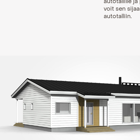
autotallille j
voit sen sij
autotalliin.