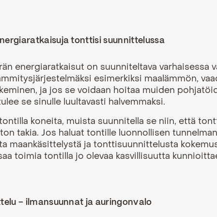
ergiaratkaisuja tonttisi suunnittelussa
rän energiaratkaisut on suunniteltava varhaisessa v
 lämmitysjärjestelmäksi esimerkiksi maalämmön, vaa
keminen, ja jos se voidaan hoitaa muiden pohjatöi
ulee se sinulle luultavasti halvemmaksi.
tontilla koneita, muista suunnitella se niin, että ton
ton takia. Jos haluat tontille luonnollisen tunnelman
ta maankäsittelystä ja
tonttisuunnittelusta
kokemus
saa toimia tontilla jo olevaa kasvillisuutta kunnioitt
ttelu – ilmansuunnat ja auringonvalo