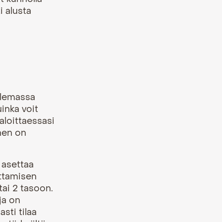
i alusta
olemassa
uinka voit
 aloittaessasi
inen on
 asettaa
ittamisen
tai 2 tasoon.
ja on
sti tilaa