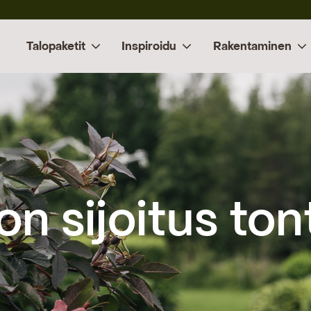
Talopaketit
Inspiroidu
Rakentaminen
lon sijoitus tont