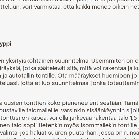
itteluun
, voit varmistaa, että kaikki menee oikein het
yyppi
een yksityiskohtainen suunnitelma. Useimmiten on 
äyksiä, jotka säätelevät sitä, mitä voi rakentaa ja k
on ja autotallin tontille. Ota määräykset huomioon jo
teluasi
, jotta et luo suunnitelmaa, jonka toteuttam
 uusien tonttien koko pienenee entisestään. Tämä
oustaville talomalleille, varsinkin sisäänkäynnin sijo
tonttisi on kapea, voi olla järkevää rakentaa talo 1,5 
nen talo sopii tietenkin myös isommallekin tontille 
alinta, jos haluat suuren puutarhan, jossa on runsaa