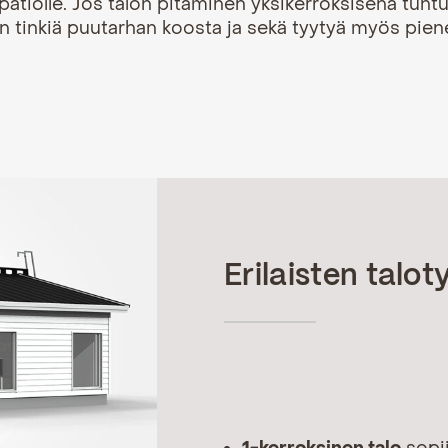
a patiolle. Jos talon pitäminen yksikerroksisena tuntu
aan tinkiä puutarhan koosta ja sekä tyytyä myös pi
Erilaisten talot