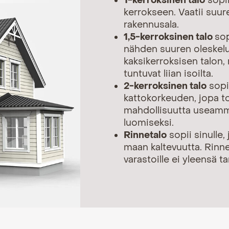
1-kerroksinen talo
sopii
kerrokseen. Vaatii suu
rakennusala.
1,5-kerroksinen talo
sop
nähden suuren oleskelut
kaksikerroksisen talon,
tuntuvat liian isoilta.
2-kerroksinen talo
sopii
kattokorkeuden, jopa t
mahdollisuutta useammi
luomiseksi.
Rinnetalo
sopii sinulle, 
maan kaltevuutta. Rinnet
varastoille ei yleensä ta