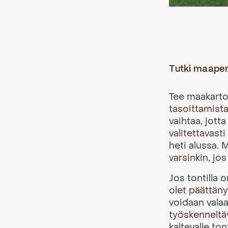
Tutki maape
Tee maakartoi
tasoittamista
vaihtaa, jotta
valitettavast
heti alussa. 
varsinkin, jos
Jos tontilla 
olet päättän
voidaan valaa
työskenneltä
kaltevalle to