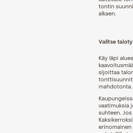
tontin suunn
alkaen.
Valitse talot
Käy läpi alu
kaavoitusmäär
sijoittaa tal
tonttisuunnit
mahdotonta.
Kaupungeissa
vaatimuksia j
suhteen. Jos 
Kaksikerroksi
erinomainen v