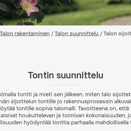
Talon rakentaminen
/
Talon suunnittelu
/
Talon sijoi
Tontin suunnittelu
kimalla tontti ja mieti sen jälkeen, miten
talo sijoite
yvän
sijoittelun tontille
jo rakennusprosessin alkuva
ytää tontille sopiva talomalli. Tavoitteena on, että t
isivat houkuttelevan ja toimivan kokonaisuuden, j
isuuden hyödyntää tonttia parhaalla mahdollisella 