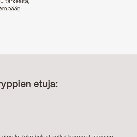
u tärkeältä,
enempään
yyppien etuja: