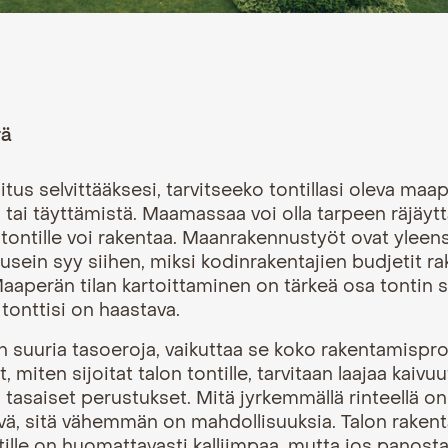
rä
tus selvittääksesi, tarvitseeko tontillasi oleva maa
 tai täyttämistä. Maamassaa voi olla tarpeen räjäytt
 tontille voi rakentaa. Maanrakennustyöt ovat yleensä 
i usein syy siihen, miksi kodinrakentajien budjetit ra
Maaperän tilan kartoittaminen on tärkeä osa
tontin 
 tonttisi on haastava.
on suuria tasoeroja, vaikuttaa se koko rakentamispr
yt, miten
sijoitat talon tontille
, tarvitaan laajaa kaivuu
 tasaiset perustukset. Mitä jyrkemmällä rinteellä on
vä, sitä vähemmän on mahdollisuuksia. Talon raken
ntille on huomattavasti kalliimpaa, mutta jos panosta