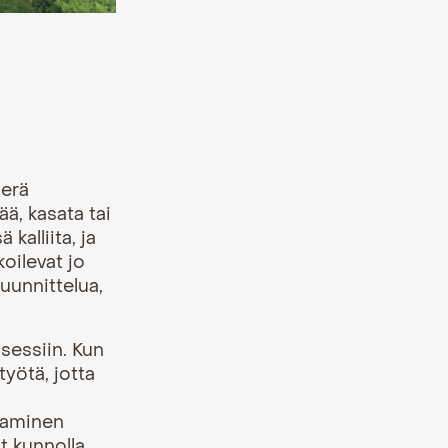
perä
ää, kasata tai
kalliita, ja
koilevat jo
suunnittelua
,
osessiin. Kun
työtä, jotta
taminen
t kunnolla