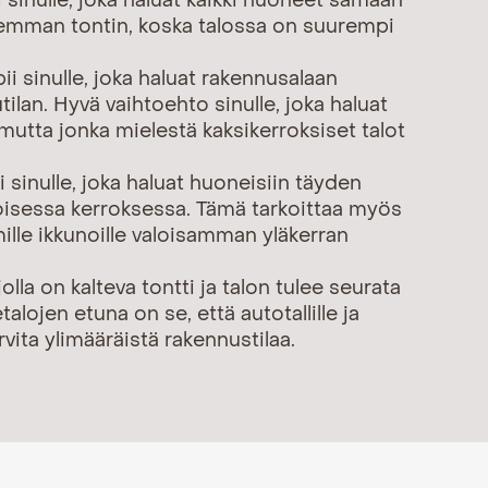
 sinulle, joka haluat kaikki huoneet samaan
remman tontin, koska talossa on suurempi
ii sinulle, joka haluat rakennusalaan
ilan. Hyvä vaihtoehto sinulle, joka haluat
 mutta jonka mielestä kaksikerroksiset talot
 sinulle, joka haluat huoneisiin täyden
oisessa kerroksessa. Tämä tarkoittaa myös
lle ikkunoille valoisamman yläkerran
jolla on kalteva tontti ja talon tulee seurata
alojen etuna on se, että autotallille ja
rvita ylimääräistä rakennustilaa.