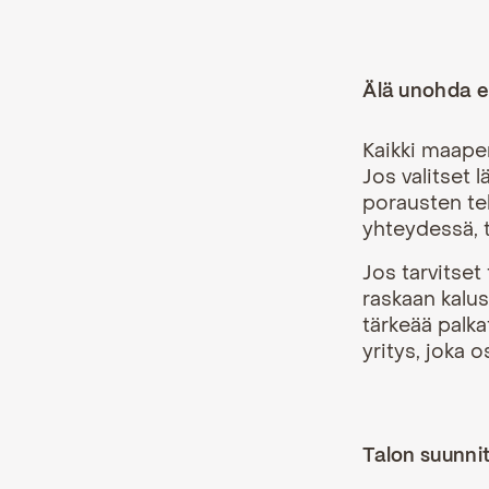
Älä unohda en
Kaikki maape
Jos valitset
porausten te
yhteydessä, t
Jos tarvitset 
raskaan kalus
tärkeää palka
yritys, joka o
Talon suunni