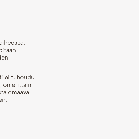
aiheessa.
ditaan
den
tti ei tuhoudu
, on erittäin
ta omaava
aen.