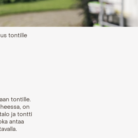
tus tontille
taan tontille
.
iheessa, on
alo ja tontti
oka antaa
tavalla.