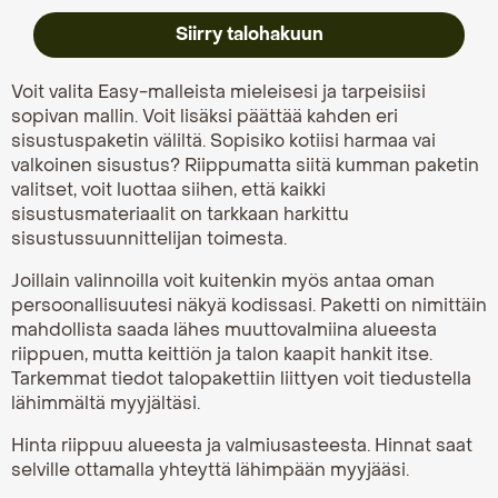
Siirry talohakuun
Voit valita Easy-malleista mieleisesi ja tarpeisiisi
sopivan mallin. Voit lisäksi päättää kahden eri
sisustuspaketin väliltä. Sopisiko kotiisi harmaa vai
valkoinen sisustus? Riippumatta siitä kumman paketin
valitset, voit luottaa siihen, että kaikki
sisustusmateriaalit on tarkkaan harkittu
sisustussuunnittelijan toimesta.
Joillain valinnoilla voit kuitenkin myös antaa oman
persoonallisuutesi näkyä kodissasi. Paketti on nimittäin
mahdollista saada lähes muuttovalmiina alueesta
riippuen, mutta keittiön ja talon kaapit hankit itse.
Tarkemmat tiedot talopakettiin liittyen voit tiedustella
lähimmältä myyjältäsi.
Hinta riippuu alueesta ja valmiusasteesta. Hinnat saat
selville ottamalla yhteyttä lähimpään myyjääsi.