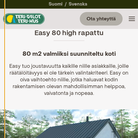
a
Suomi
Svenska
a
e
v
Ota yhteyttä
ä
st
Easy 80 high rapattu
e
a
s
et
u
80 m2 valmiiksi suunniteltu koti
k
si
Easy tuo joustavuutta kaikille niille asiakkaille, joille
a
räätälöitävyys ei ole tärkein valintakriteeri. Easy on
oiva vaihtoehto niille, jotka haluavat kodin
K
i
rakentamisen olevan mahdollisimman helppoa,
e
vaivatonta ja nopeaa.
l
l
ä
k
a
i
k
k
i