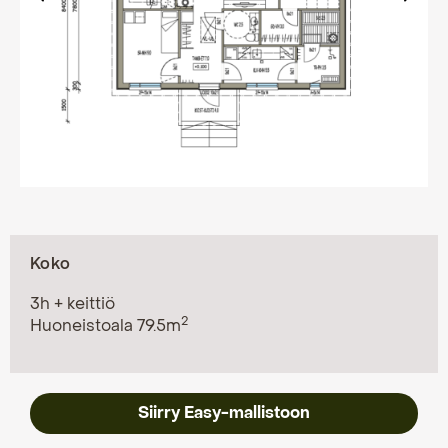
Previous Slide
Koko
3h + keittiö
2
Huoneistoala 79.5m
Siirry Easy-mallistoon