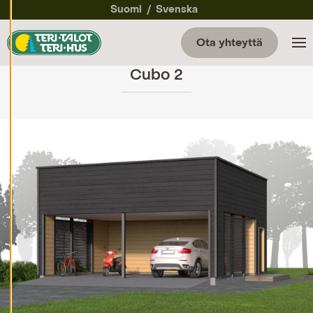
a
Suomi
Svenska
a
e
v
Ota yhteyttä
ä
st
Cubo 2
e
a
s
et
u
k
si
a
K
i
e
l
l
ä
k
a
i
k
k
i