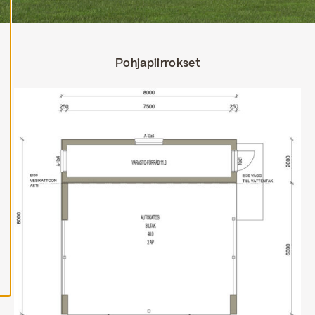
H
y
v
ä
Pohjapiirrokset
k
s
y
k
a
i
k
k
i
e
v
ä
s
t
e
e
t