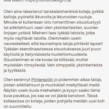
villa Wallin, https://nordicdesign.ca/
Olen aina rakastanut tanskalaishenkisiä koteja, jyrkkiä
kattoja, pyöreitä ikkunoita ja ikkunoiden ruutuja.
Minulle ei kuitenkaan istu romanttinen sisustustyyli
tai arkkitehtuuri, vaan olen yksinkertaisten, suurien
linjojen ystävä. Mieheni taas tykkää taloista, jotka
myös näyttävät taloilta. Olemmekin usein
naureskelleet, että kauneimpia taloja piirtävät lapset!
Tykkään skandinaavisessa sisustuksessa juuri puun
käytöstä ja tietynlaisesta huolettomuudesta.
Sisustaminen ei ole kovaa tai kiiltävää, muttei
myöskään rönsyilevää. Vain simppeliä, yksinkertaista
ja tyylikästä.
Olen kerännyt
Pinterestiin
jo pidemmän aikaa taloja,
joiden arkkitehtuuri ja muotokieli miellyttävät meitä.
Näytän usein kuvia miehellekin ja kysyn saako tämä
kuva peukkua, jos saa se voi jäädä kansioon. Tässä
kollaasissa on koteja, joiden pohjalta meidän uusi koti
on suunniteltu: