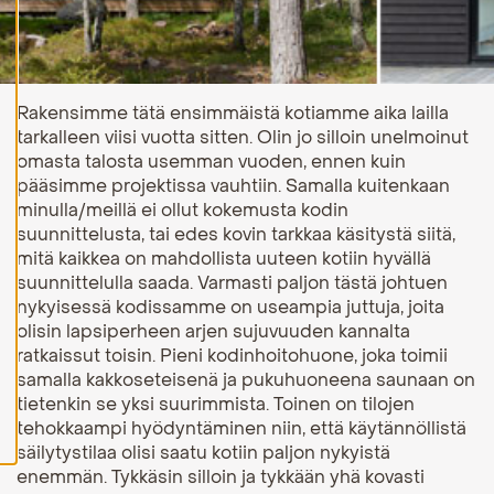
H
y
v
ä
k
Rakensimme tätä ensimmäistä kotiamme aika lailla
s
tarkalleen viisi vuotta sitten. Olin jo silloin unelmoinut
y
k
omasta talosta usemman vuoden, ennen kuin
a
pääsimme projektissa vauhtiin. Samalla kuitenkaan
i
k
minulla/meillä ei ollut kokemusta kodin
k
suunnittelusta, tai edes kovin tarkkaa käsitystä siitä,
i
mitä kaikkea on mahdollista uuteen kotiin hyvällä
e
v
suunnittelulla saada. Varmasti paljon tästä johtuen
ä
nykyisessä kodissamme on useampia juttuja, joita
s
olisin lapsiperheen arjen sujuvuuden kannalta
t
e
ratkaissut toisin. Pieni kodinhoitohuone, joka toimii
e
samalla kakkoseteisenä ja pukuhuoneena saunaan on
t
tietenkin se yksi suurimmista. Toinen on tilojen
tehokkaampi hyödyntäminen niin, että käytännöllistä
säilytystilaa olisi saatu kotiin paljon nykyistä
enemmän. Tykkäsin silloin ja tykkään yhä kovasti