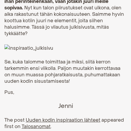
ihan perinteinenkään, vaan jotakin juuri meille
sopivaa.
Nyt kun talon piirustukset ovat ulkona, olen
aika rakastunut tähän kokonaisuuteen. Saimme hyvin
koottua kotiin juuri ne elementit, joita siihen
halusimme. Tässä jo vilautus julkisivusta, mitäs
tykkäätte?
Se, kuka talomme toimittaa ja miksi, siitä kerron
tarkemmin ensi viikolla. Paljon muutakin kerrottavaa
on muun muassa pohjaratkaisusta, puhumattakaan
uuden kodin sisustamisesta!
Pus,
Jenni
The post
Uuden kodin inspiraation lähteet
appeared
first on
Talosanomat
.