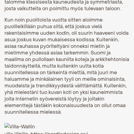
talomme klassisesta kauneudesta ja symmetriasta,
josta vaikutteita on poimittu myös tulevaan taloon.
Kun noin puolitoista vuotta sitten aloimme
puolileikillään puhua siitä, että joskus vielä
rakentaisimme uuden kodin, oli suurin haaveeni voida
asua joskus kuvan mukaisessa kodissa. Kuitenkin,
asiaa rauhassa pyöriteltyäni onneksi mietin ja
mietimme yhdessä asiaa tarkemmin. Suomi ja
maailma on pullollaan kauniita koteja ja arkkitehtonisia
taidonnäytteitä, mutta kuitenkin uutta kotia
suunnitellessa on tärkeintä miettiä, mitä juuri me
haluamme ja minkälainen tyyli on meille ominaisinta,
muodeista ja trendikkyydestä välittämättä. Kuitenkin,
yhä mielestäni tuo kuvan koti on yksi kauneimmista
joita internetin syövereistä löytyy ja joitakin
elementtejä tästäkin kokonaisuudesta on ollut omaa
suunnitellessa mielessä.