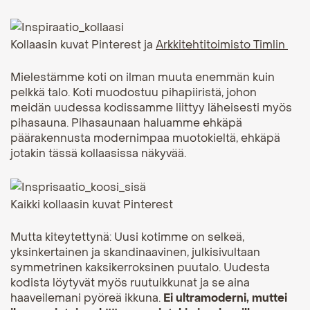
Kollaasin kuvat Pinterest ja
Arkkitehtitoimisto Timlin
Mielestämme koti on ilman muuta enemmän kuin
pelkkä talo. Koti muodostuu pihapiiristä, johon
meidän uudessa kodissamme liittyy läheisesti myös
pihasauna. Pihasaunaan haluamme ehkäpä
päärakennusta modernimpaa muotokieltä, ehkäpä
jotakin tässä kollaasissa näkyvää.
Kaikki kollaasin kuvat Pinterest
Mutta kiteytettynä: Uusi kotimme on selkeä,
yksinkertainen ja skandinaavinen, julkisivultaan
symmetrinen kaksikerroksinen puutalo. Uudesta
kodista löytyvät myös ruutuikkunat ja se aina
haaveilemani pyöreä ikkuna.
Ei ultramoderni, muttei