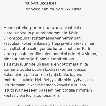
Iso valkoinen muoviruukku Ikea
Huomaatteko, poden aika vakavanlaatuisia
vieroitusoireita puutarhahommista. Kävin
viikonloppuna istuttamassa vanhemmillani
kasvulaatikoihin erilaisia yrttejä ja vihanneksia ihan
vain siksi, että sain työntää käteni multaan. Parin
viikon päästä tontille tulee onneksi odotettu vieras,
pihasuunnittelija. Pihan suunnittelu on
sisustussuunnitelun lisäksi ehdottomasti niitä
parhaita puolia uuden kodin rakentamisessa.
Kokonainen piha on kuin tyhjä taulu, täynnä
mahdollisuuksia.
Nyt täytyy kuitenkin tyytyä vielä
istuttamaan ja kasvattamaan kasvit ruukuissa,
istutusvaiheeseen pääseminen tontilla nimittäin
kestää vielä tovin jos toisenkin.