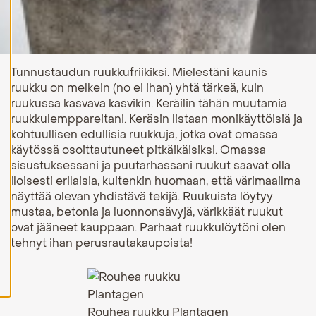
H
y
v
ä
k
Tunnustaudun ruukkufriikiksi. Mielestäni kaunis
s
ruukku on melkein (no ei ihan) yhtä tärkeä, kuin
y
k
ruukussa kasvava kasvikin. Keräilin tähän muutamia
a
ruukkulemppareitani. Keräsin listaan monikäyttöisiä ja
i
k
kohtuullisen edullisia ruukkuja, jotka ovat omassa
k
käytössä osoittautuneet pitkäikäisiksi. Omassa
i
sisustuksessani ja puutarhassani ruukut saavat olla
e
v
iloisesti erilaisia, kuitenkin huomaan, että värimaailma
ä
näyttää olevan yhdistävä tekijä. Ruukuista löytyy
s
mustaa, betonia ja luonnonsävyjä, värikkäät ruukut
t
e
ovat jääneet kauppaan. Parhaat ruukkulöytöni olen
e
tehnyt ihan perusrautakaupoista!
t
Rouhea ruukku Plantagen