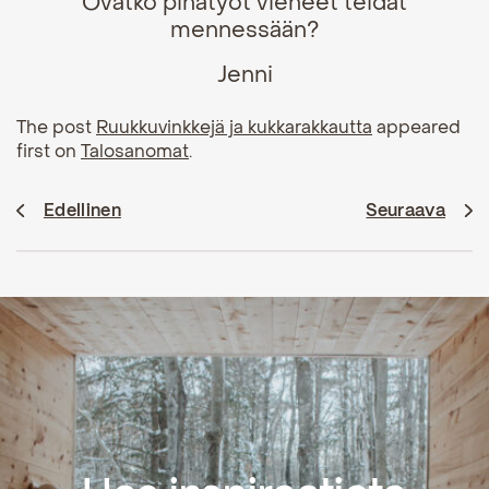
Ovatko pihatyöt vieneet teidät
mennessään?
Jenni
The post
Ruukkuvinkkejä ja kukkarakkautta
appeared
first on
Talosanomat
.
Edellinen
Seuraava