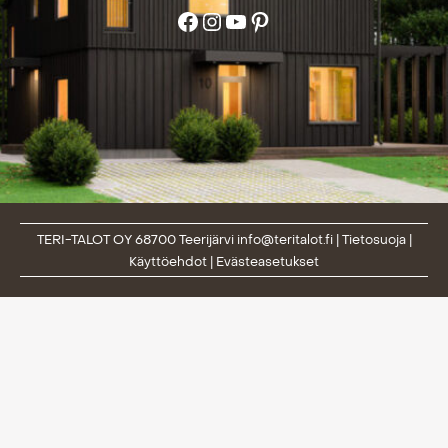
Facebook
Instagram
YouTube
Pinterest
TERI-TALOT OY 68700 Teerijärvi
info@teritalot.fi
|
Tietosuoja
|
Käyttöehdot
|
Evästeasetukset