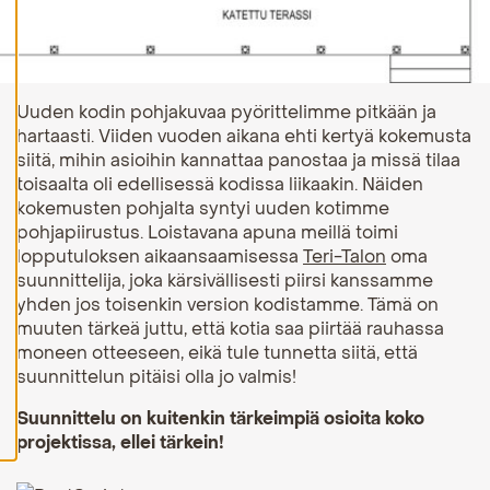
H
y
v
ä
k
Uuden kodin pohjakuvaa pyörittelimme pitkään ja
s
hartaasti. Viiden vuoden aikana ehti kertyä kokemusta
y
k
siitä, mihin asioihin kannattaa panostaa ja missä tilaa
a
toisaalta oli edellisessä kodissa liikaakin. Näiden
i
k
kokemusten pohjalta syntyi uuden kotimme
k
pohjapiirustus. Loistavana apuna meillä toimi
i
lopputuloksen aikaansaamisessa
Teri-Talon
oma
e
v
suunnittelija, joka kärsivällisesti piirsi kanssamme
ä
yhden jos toisenkin version kodistamme. Tämä on
s
muuten tärkeä juttu, että kotia saa piirtää rauhassa
t
e
moneen otteeseen, eikä tule tunnetta siitä, että
e
suunnittelun pitäisi olla jo valmis!
t
Suunnittelu on kuitenkin tärkeimpiä osioita koko
projektissa, ellei tärkein!