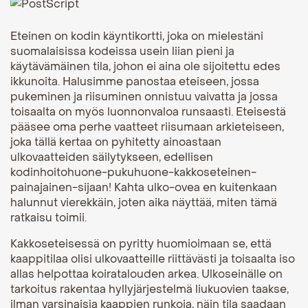
Eteinen on kodin käyntikortti, joka on mielestäni
suomalaisissa kodeissa usein liian pieni ja
käytävämäinen tila, johon ei aina ole sijoitettu edes
ikkunoita. Halusimme panostaa eteiseen, jossa
pukeminen ja riisuminen onnistuu vaivatta ja jossa
toisaalta on myös luonnonvaloa runsaasti. Eteisestä
pääsee oma perhe vaatteet riisumaan arkieteiseen,
joka tällä kertaa on pyhitetty ainoastaan
ulkovaatteiden säilytykseen, edellisen
kodinhoitohuone-pukuhuone-kakkoseteinen-
painajainen-sijaan! Kahta ulko-ovea en kuitenkaan
halunnut vierekkäin, joten aika näyttää, miten tämä
ratkaisu toimii.
Kakkoseteisessä on pyritty huomioimaan se, että
kaappitilaa olisi ulkovaatteille riittävästi ja toisaalta iso
allas helpottaa koiratalouden arkea. Ulkoseinälle on
tarkoitus rakentaa hyllyjärjestelmä liukuovien taakse,
ilman varsinaisia kaappien runkoja, näin tila saadaan