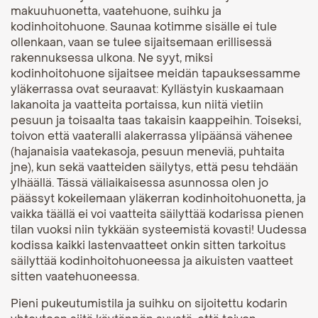
makuuhuonetta, vaatehuone, suihku ja
kodinhoitohuone. Saunaa kotimme sisälle ei tule
ollenkaan, vaan se tulee sijaitsemaan erillisessä
rakennuksessa ulkona. Ne syyt, miksi
kodinhoitohuone sijaitsee meidän tapauksessamme
yläkerrassa ovat seuraavat: Kyllästyin kuskaamaan
lakanoita ja vaatteita portaissa, kun niitä vietiin
pesuun ja toisaalta taas takaisin kaappeihin. Toiseksi,
toivon että vaateralli alakerrassa ylipäänsä vähenee
(hajanaisia vaatekasoja, pesuun meneviä, puhtaita
jne), kun sekä vaatteiden säilytys, että pesu tehdään
ylhäällä. Tässä väliaikaisessa asunnossa olen jo
päässyt kokeilemaan yläkerran kodinhoitohuonetta, ja
vaikka täällä ei voi vaatteita säilyttää kodarissa pienen
tilan vuoksi niin tykkään systeemistä kovasti! Uudessa
kodissa kaikki lastenvaatteet onkin sitten tarkoitus
säilyttää kodinhoitohuoneessa ja aikuisten vaatteet
sitten vaatehuoneessa.
Pieni pukeutumistila ja suihku on sijoitettu kodarin