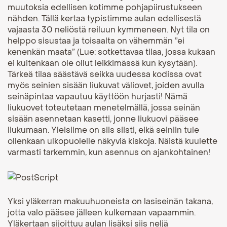
muutoksia edellisen kotimme pohjapiirustukseen
nähden. Tällä kertaa typistimme aulan edellisestä
vajaasta 30 neliöstä reiluun kymmeneen. Nyt tila on
helppo sisustaa ja toisaalta on vähemmän ”ei
kenenkän maata” (Lue: sotkettavaa tilaa, jossa kukaan
ei kuitenkaan ole ollut leikkimässä kun kysytään).
Tärkeä tilaa säästävä seikka uudessa kodissa ovat
myös seinien sisään liukuvat väliovet, joiden avulla
seinäpintaa vapautuu käyttöön hurjasti! Nämä
liukuovet toteutetaan menetelmällä, jossa seinän
sisään asennetaan kasetti, jonne liukuovi pääsee
liukumaan. Yleisilme on siis siisti, eikä seiniin tule
ollenkaan ulkopuolelle näkyviä kiskoja. Näistä kuulette
varmasti tarkemmin, kun asennus on ajankohtainen!
Yksi yläkerran makuuhuoneista on lasiseinän takana,
jotta valo pääsee jälleen kulkemaan vapaammin.
Yläkertaan sijoittuu aulan lisäksi siis neljä