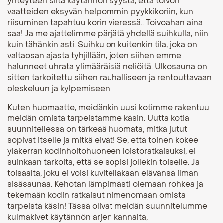
yhteyteen siitä käytännön syystä, että toivon
vaatteiden eksyvän helpommin pyykkikoriin, kun
riisuminen tapahtuu korin vieressä.. Toivoahan aina
saa! Ja me ajattelimme pärjätä yhdellä suihkulla, niin
kuin tähänkin asti. Suihku on kuitenkin tila, joka on
valtaosan ajasta tyhjillään, joten siihen emme
halunneet uhrata ylimääräisiä neliöitä. Ulkosauna on
sitten tarkoitettu siihen rauhalliseen ja rentouttavaan
oleskeluun ja kylpemiseen.
Kuten huomaatte, meidänkin uusi kotimme rakentuu
meidän omista tarpeistamme käsin. Uutta kotia
suunnitellessa on tärkeää huomata, mitkä jutut
sopivat itselle ja mitkä eivät! Se, että toinen kokee
yläkerran kodinhoitohuoneen loistoratkaisuksi, ei
suinkaan tarkoita, että se sopisi jollekin toiselle. Ja
toisaalta, joku ei voisi kuvitellakaan elävänsä ilman
sisäsaunaa. Kehotan lämpimästi olemaan rohkea ja
tekemään kodin ratkaisut nimenomaan omista
tarpeista käsin! Tässä olivat meidän suunnitelumme
kulmakivet käytännön arjen kannalta,