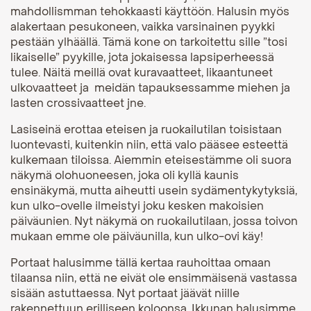
mahdollismman tehokkaasti käyttöön. Halusin myös
alakertaan pesukoneen, vaikka varsinainen pyykki
pestään ylhäällä. Tämä kone on tarkoitettu sille ”tosi
likaiselle” pyykille, jota jokaisessa lapsiperheessä
tulee. Näitä meillä ovat kuravaatteet, likaantuneet
ulkovaatteet ja meidän tapauksessamme miehen ja
lasten crossivaatteet jne.
Lasiseinä erottaa eteisen ja ruokailutilan toisistaan
luontevasti, kuitenkin niin, että valo pääsee esteettä
kulkemaan tiloissa. Aiemmin eteisestämme oli suora
näkymä olohuoneesen, joka oli kyllä kaunis
ensinäkymä, mutta aiheutti usein sydämentykytyksiä,
kun ulko-ovelle ilmeistyi joku kesken makoisien
päiväunien. Nyt näkymä on ruokailutilaan, jossa toivon
mukaan emme ole päiväunilla, kun ulko-ovi käy!
Portaat halusimme tällä kertaa rauhoittaa omaan
tilaansa niin, että ne eivät ole ensimmäisenä vastassa
sisään astuttaessa. Nyt portaat jäävät niille
rakennettuun erilliseen koloonsa. Ikkunan halusimme