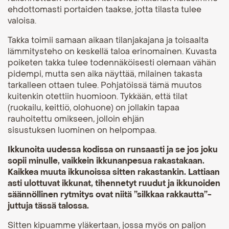
ehdottomasti portaiden taakse, jotta tilasta tulee
valoisa.
Takka toimii samaan aikaan tilanjakajana ja toisaalta
lämmitysteho on keskellä taloa erinomainen. Kuvasta
poiketen takka tulee todennäköisesti olemaan vähän
pidempi, mutta sen aika näyttää, milainen takasta
tarkalleen ottaen tulee. Pohjatöissä tämä muutos
kuitenkin otettiin huomioon. Tykkään, että tilat
(ruokailu, keittiö, olohuone) on jollakin tapaa
rauhoitettu omikseen, jolloin ehjän
sisustuksen luominen on helpompaa.
Ikkunoita uudessa kodissa on runsaasti ja se jos joku
sopii minulle, vaikkein ikkunanpesua rakastakaan.
Kaikkea muuta ikkunoissa sitten rakastankin. Lattiaan
asti ulottuvat ikkunat, tihennetyt ruudut ja ikkunoiden
säännöllinen rytmitys ovat niitä ”silkkaa rakkautta”-
juttuja tässä talossa.
Sitten kipuamme yläkertaan, jossa myös on paljon