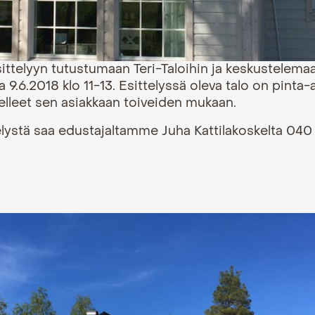
sittelyyn tutustumaan Teri-Taloihin ja keskustele
 9.6.2018 klo 11-13. Esittelyssä oleva talo on pinta-a
lleet sen asiakkaan toiveiden mukaan.
telystä saa edustajaltamme Juha Kattilakoskelta 04