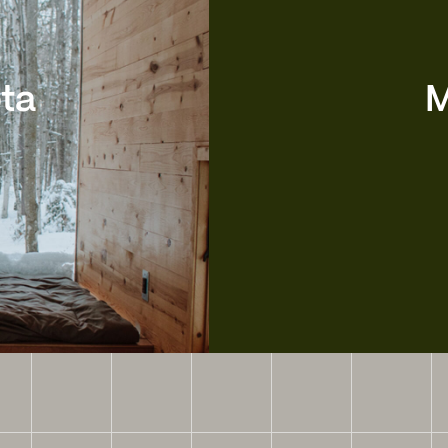
ota
M