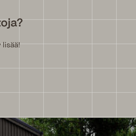
toja?
lisää!