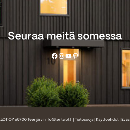
Seuraa meitä somessa
Facebook
Instagram
YouTube
Pinterest
LOT OY 68700 Teerijärvi
info@teritalot.fi
|
Tietosuoja
|
Käyttöehdot
|
Eväs