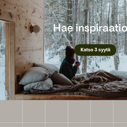
Hae inspiraati
Katso 3 syytä