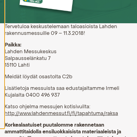
H
y
v
ä
Tervetuloa keskustelemaan taloasioista Lahden
k
rakennusmessuille 09 – 11.3.2018!
s
y
k
Paikka:
a
Lahden Messukeskus
i
k
Salpausselänkatu 7
k
15110 Lahti
i
e
Meidät löydät osastolta C2b
v
ä
s
Lisätietoja messuista saa edustajaltamme Irmeli
t
Kujalalta 0400 496 937
e
e
Katso ohjelma messujen kotisivuilta:
t
http://www.lahdenmessut.fi/fi/tapahtuma/raksa
Korkealaatuiset puutalomme rakennetaan
ammattitaidolla ensiluokkaisista materiaaleista ja