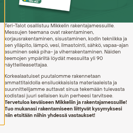
H
y
v
ä
Teri-Talot osallistuu Mikkelin rakentajamessuille.
k
Messujen teemana ovat rakentaminen,
s
y
korjausrakentaminen, sisustaminen, kodin tekniikka ja
k
sen ylläpito, lämpö, vesi, ilmastointi, sähkö, vapaa-ajan
a
i
asuminen sekä piha- ja viherrakentaminen. Näiden
k
teemojen ympäriltä löydät messuilta yli 90
k
näytteilleasettajaa.
i
e
v
Korkealaatuiset puutalomme rakennetaan
ä
ammattitaidolla ensiluokkaisista materiaaleista ja
s
suunnittelijamme auttavat sinua tekemään tulevasta
t
e
kodistasi juuri sellaisen kuin perheesi tarvitsee.
e
Tervetuloa keväiseen Mikkeliin ja rakentajamessuille!
t
Tuo mukanasi rakentamiseen liittyvät kysymyksesi
niin etsitään niihin yhdessä vastaukset!