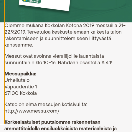
H
y
v
ä
Olemme mukana Kokkolan Kotona 2019 messuilla 21-
k
22.9.2019. Tervetuloa keskustelemaan kaikesta talon
s
y
rakentamiseen ja suunnittelemiseen liittyvästä
k
kanssamme.
a
i
k
Messut ovat avoinna vierailijoille lauantaista
k
sunnuntaihin klo 10-16. Nähdään osastolla A 4.1!
i
e
Messupaikka:
v
ä
Urheilutalo
s
Vapaudentie 1
t
67100 Kokkola
e
e
t
Katso ohjelma messujen kotisivuilta:
http://www.messu.com/
Korkealaatuiset puutalomme rakennetaan
ammattitaidolla ensiluokkaisista materiaaleista ja