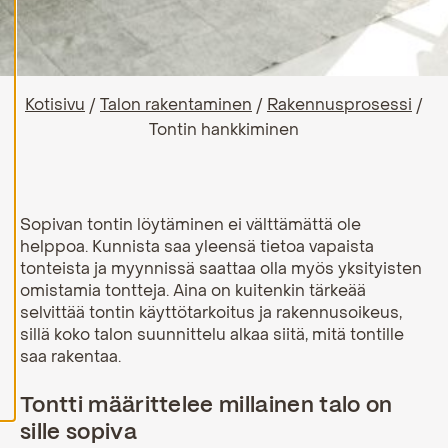
H
y
v
ä
k
Kotisivu
/
Talon rakentaminen
/
Rakennusprosessi
/
s
y
Tontin hankkiminen
k
a
i
k
k
i
Sopivan tontin löytäminen ei välttämättä ole
e
helppoa. Kunnista saa yleensä tietoa vapaista
v
tonteista ja myynnissä saattaa olla myös yksityisten
ä
s
omistamia tontteja. Aina on kuitenkin tärkeää
t
selvittää tontin käyttötarkoitus ja rakennusoikeus,
e
e
sillä koko talon suunnittelu alkaa siitä, mitä tontille
t
saa rakentaa.
Tontti määrittelee millainen talo on
sille sopiva