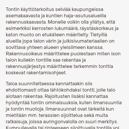
Tontin käyttötarkoitus selviää kaupungeissa
asemakaavasta ja kuntien haja-asutusalueilla
rakennuskaavasta. Monelle voikin olla yllätys, että
esimerkiksi kerrosten lukumäärä, räystäskorkeus ja
katon muoto on etukäteen määritelty. Tietyillä
alueilla jopa talon värin ja julkisivumateriaalien on
sovittava yhteen alueen yleisilmeen kanssa.
Rakennusoikeus määrittelee puolestaan miten ison
talon kullekin tontille saa rakentaa ja
rakennusjärjestys määrittelee tarkemmin tonttia
koskevat rakentamisohjeet.
Taloa suunniteltaessa kannattaakin siis
ehdottomasti ottaa lähtökohdaksi tontti, jolle talo
aiotaan rakentaa. Rajoitusten lisäksi kannattaa
hyödyntää tontin ominaisuuksia, kuten ilmansuuntia
ja tontin muotoja. Ilmansuunnat ovat tärkeitä kun
mietitään mm. terassien sijoittelua sekä muita
ratkaisuja, joissa auringonvalolla on suuri merkitys.
Kumpuilevalla tai rinteeseen sijoittuvalla tontilla voi