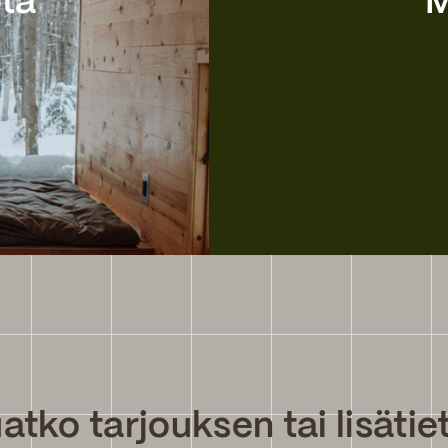
ota
M
atko tarjouksen tai lisätie