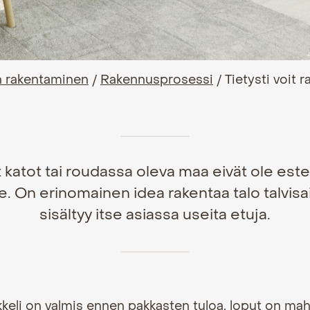
n rakentaminen
/
Rakennusprosessi
/
Tietysti voit r
katot tai roudassa oleva maa eivät ole este
e. On erinomainen idea rakentaa talo talvisai
sisältyy itse asiassa useita etuja.
keli on valmis ennen pakkasten tuloa, loput on mah