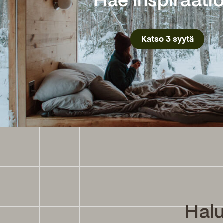
Hae inspiraati
Katso 3 syytä
Halu