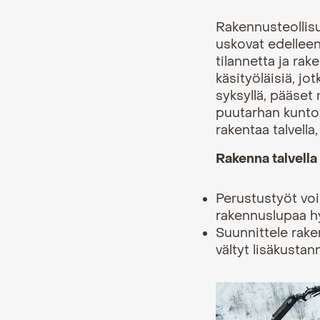
Rakennusteollisu
uskovat edelleen
tilannetta ja rak
käsityöläisiä, jo
syksyllä, pääset
puutarhan kuntoo
rakentaa talvella,
Rakenna talvella
Perustustyöt voi
rakennuslupaa hy
Suunnittele raken
vältyt lisäkustann