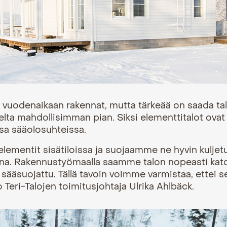
in vuodenaikaan rakennat, mutta tärkeää on saada ta
ulelta mahdollisimman pian. Siksi elementtitalot ovat 
sa sääolosuhteissa.
ementit sisätiloissa ja suojaamme ne hyvin kuljet
a. Rakennustyömaalla saamme talon nopeasti katon 
n sääsuojattu. Tällä tavoin voimme varmistaa, ettei s
 Teri-Talojen toimitusjohtaja Ulrika Ahlbäck.