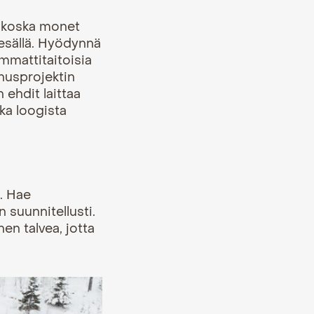
, koska monet
esällä. Hyödynnä
ammattitaitoisia
nnusprojektin
 ehdit laittaa
ka loogista
. Hae
 suunnitellusti.
en talvea, jotta