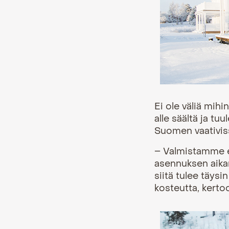
Ei ole väliä mih
alle säältä ja tu
Suomen vaativis
– Valmistamme el
asennuksen aikan
siitä tulee täysi
kosteutta, kertoo