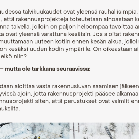
udessa talvikuukaudet ovat yleensä rauhallisimpia
, että rakennusprojekteja toteutetaan ainoastaan k
enna talvella, jolloin on paljon helpompaa tavoittaa 
tka ovat yleensä varattuna kesäisin. Jos aloitat rake
 muuttamaan uuteen kotiin ennen kesän alkua, jolloin
n kesäksi uuden kodin ympärille. On oikeastaan ai
 eikö niin?
 – mutta ole tarkkana seuraavissa:
daan aloittaa vasta rakennusluvan saamisen jälkeen
vissä ajoin, jotta rakennusprojekti pääsee alkamaan
nusprojekti siten, että perustukset ovat valmiit enn
uksilta.