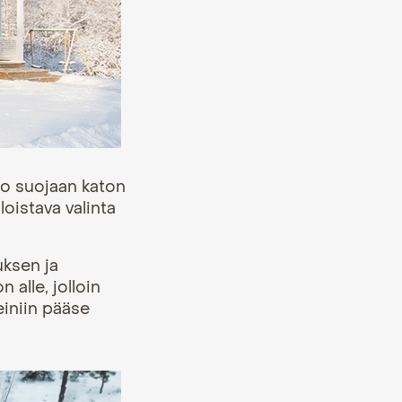
lo suojaan katon
loistava valinta
uksen ja
alle, jolloin
einiin pääse