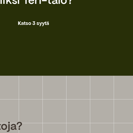
iksi Teri-talo?
Katso 3 syytä
toja?