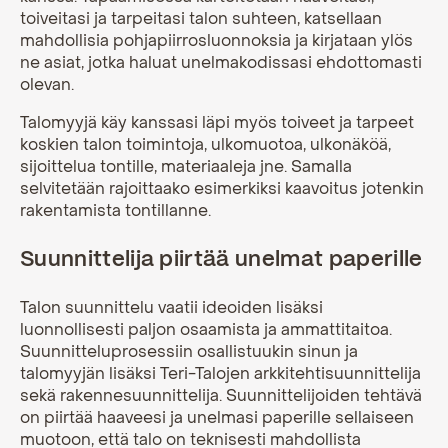
toiveitasi ja tarpeitasi talon suhteen, katsellaan
mahdollisia pohjapiirrosluonnoksia ja kirjataan ylös
ne asiat, jotka haluat unelmakodissasi ehdottomasti
olevan.
Talomyyjä käy kanssasi läpi myös toiveet ja tarpeet
koskien talon toimintoja, ulkomuotoa, ulkonäköä,
sijoittelua tontille, materiaaleja jne. Samalla
selvitetään rajoittaako esimerkiksi kaavoitus jotenkin
rakentamista tontillanne.
Suunnittelija piirtää unelmat paperille
Talon suunnittelu vaatii ideoiden lisäksi
luonnollisesti paljon osaamista ja ammattitaitoa.
Suunnitteluprosessiin osallistuukin sinun ja
talomyyjän lisäksi Teri-Talojen arkkitehtisuunnittelija
sekä rakennesuunnittelija. Suunnittelijoiden tehtävä
on piirtää haaveesi ja unelmasi paperille sellaiseen
muotoon, että talo on teknisesti mahdollista