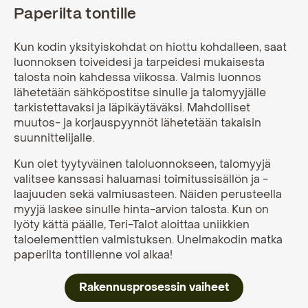
Paperilta tontille
Kun kodin yksityiskohdat on hiottu kohdalleen, saat
luonnoksen toiveidesi ja tarpeidesi mukaisesta
talosta noin kahdessa viikossa. Valmis luonnos
lähetetään sähköpostitse sinulle ja talomyyjälle
tarkistettavaksi ja läpikäytäväksi. Mahdolliset
muutos- ja korjauspyynnöt lähetetään takaisin
suunnittelijalle.
Kun olet tyytyväinen taloluonnokseen, talomyyjä
valitsee kanssasi haluamasi toimitussisällön ja -
laajuuden sekä valmiusasteen. Näiden perusteella
myyjä laskee sinulle hinta-arvion talosta. Kun on
lyöty kättä päälle, Teri-Talot aloittaa uniikkien
taloelementtien valmistuksen. Unelmakodin matka
paperilta tontillenne voi alkaa!
Rakennusprosessin vaiheet