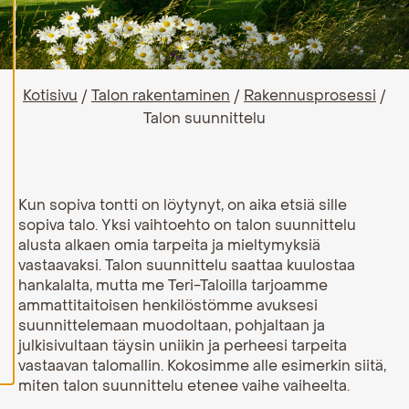
H
y
v
ä
k
Kotisivu
/
Talon rakentaminen
/
Rakennusprosessi
/
s
y
Talon suunnittelu
k
a
i
k
k
i
Kun sopiva tontti on löytynyt, on aika etsiä sille
e
sopiva talo. Yksi vaihtoehto on talon suunnittelu
v
alusta alkaen omia tarpeita ja mieltymyksiä
ä
s
vastaavaksi. Talon suunnittelu saattaa kuulostaa
t
hankalalta, mutta me Teri-Taloilla tarjoamme
e
e
ammattitaitoisen henkilöstömme avuksesi
t
suunnittelemaan muodoltaan, pohjaltaan ja
julkisivultaan täysin uniikin ja perheesi tarpeita
vastaavan talomallin. Kokosimme alle esimerkin siitä,
miten talon suunnittelu etenee vaihe vaiheelta.