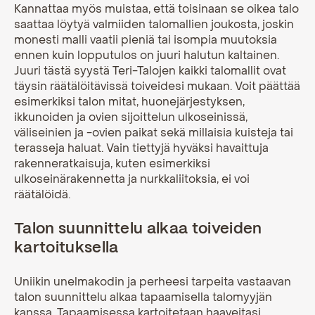
Kannattaa myös muistaa, että toisinaan se oikea talo
saattaa löytyä valmiiden talomallien joukosta, joskin
monesti malli vaatii pieniä tai isompia muutoksia
ennen kuin lopputulos on juuri halutun kaltainen.
Juuri tästä syystä Teri-Talojen kaikki talomallit ovat
täysin räätälöitävissä toiveidesi mukaan. Voit päättää
esimerkiksi talon mitat, huonejärjestyksen,
ikkunoiden ja ovien sijoittelun ulkoseinissä,
väliseinien ja -ovien paikat sekä millaisia kuisteja tai
terasseja haluat. Vain tiettyjä hyväksi havaittuja
rakenneratkaisuja, kuten esimerkiksi
ulkoseinärakennetta ja nurkkaliitoksia, ei voi
räätälöidä.
Talon suunnittelu alkaa toiveiden
kartoituksella
Uniikin unelmakodin ja perheesi tarpeita vastaavan
talon suunnittelu alkaa tapaamisella talomyyjän
kanssa. Tapaamisessa kartoitetaan haaveitasi,