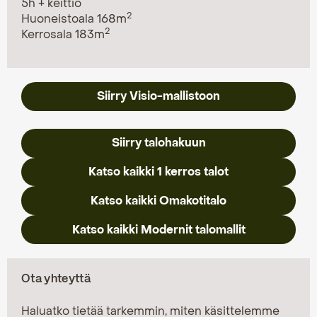
5h + keittiö
2
Huoneistoala 168m
2
Kerrosala 183m
Siirry Visio-mallistoon
Siirry talohakuun
Katso kaikki 1 kerros talot
Katso kaikki Omakotitalo
Katso kaikki Modernit talomallit
Ota yhteyttä
Haluatko tietää tarkemmin, miten käsittelemme