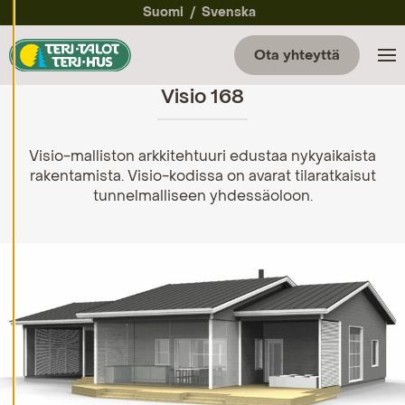
a
Suomi
Svenska
a
e
v
Ota yhteyttä
ä
st
Visio 168
e
a
s
et
u
Visio-malliston arkkitehtuuri edustaa nykyaikaista
k
rakentamista. Visio-kodissa on avarat tilaratkaisut
si
tunnelmalliseen yhdessäoloon.
a
K
i
e
l
l
ä
k
a
i
k
k
i