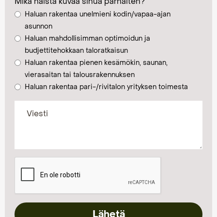
Mikä näistä kuvaa sinua parhaiten?
Haluan rakentaa unelmieni kodin/vapaa-ajan
asunnon
Haluan mahdollisimman optimoidun ja
budjettitehokkaan taloratkaisun
Haluan rakentaa pienen kesämökin, saunan,
vierasaitan tai talousrakennuksen
Haluan rakentaa pari-/rivitalon yrityksen toimesta