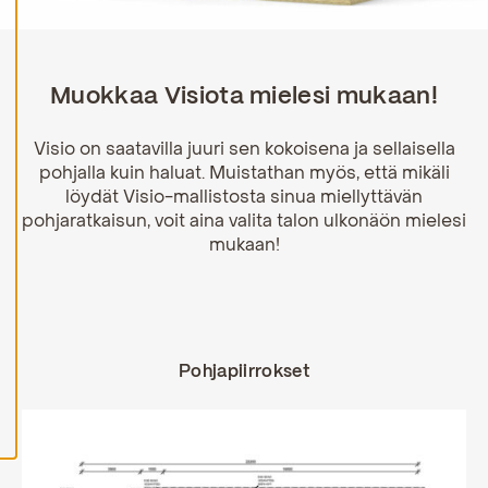
H
y
v
ä
Muokkaa Visiota mielesi mukaan!
k
s
y
Visio on saatavilla juuri sen kokoisena ja sellaisella
k
a
pohjalla kuin haluat. Muistathan myös, että mikäli
i
löydät Visio-mallistosta sinua miellyttävän
k
pohjaratkaisun, voit aina valita talon ulkonäön mielesi
k
i
mukaan!
e
v
ä
s
t
e
e
Pohjapiirrokset
t