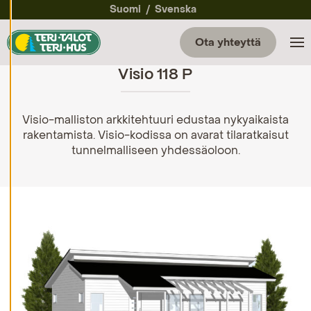
a
Suomi
Svenska
a
e
v
Ota yhteyttä
ä
st
Visio 118 P
e
a
s
et
u
Visio-malliston arkkitehtuuri edustaa nykyaikaista
k
rakentamista. Visio-kodissa on avarat tilaratkaisut
si
tunnelmalliseen yhdessäoloon.
a
K
i
e
l
l
ä
k
a
i
k
k
i