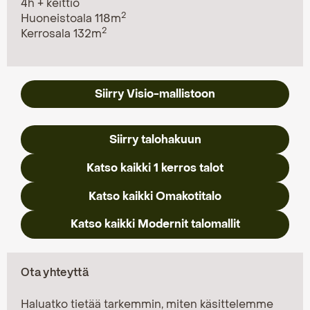
4h + keittiö
2
Huoneistoala 118m
2
Kerrosala 132m
Siirry Visio-mallistoon
Siirry talohakuun
Katso kaikki 1 kerros talot
Katso kaikki Omakotitalo
Katso kaikki Modernit talomallit
Ota yhteyttä
Haluatko tietää tarkemmin, miten käsittelemme