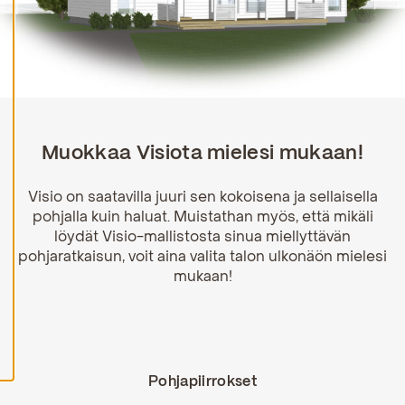
H
y
v
ä
k
s
y
k
a
Muokkaa Visiota mielesi mukaan!
i
k
k
Visio on saatavilla juuri sen kokoisena ja sellaisella
i
e
pohjalla kuin haluat. Muistathan myös, että mikäli
v
löydät Visio-mallistosta sinua miellyttävän
ä
pohjaratkaisun, voit aina valita talon ulkonäön mielesi
s
t
mukaan!
e
e
t
Pohjapiirrokset