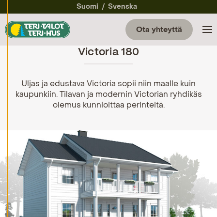
a
Suomi
Svenska
a
e
v
Ota yhteyttä
ä
st
Victoria 180
e
a
s
et
u
Uljas ja edustava Victoria sopii niin maalle kuin
k
kaupunkiin. Tilavan ja modernin Victorian ryhdikäs
si
olemus kunnioittaa perinteitä.
a
K
i
e
l
l
ä
k
a
i
k
k
i