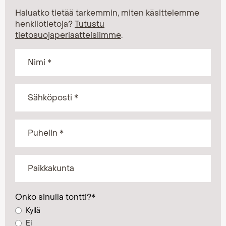
Haluatko tietää tarkemmin, miten käsittelemme
henkilötietoja?
Tutustu
tietosuojaperiaatteisiimme
.
Onko sinulla tontti?
*
Kyllä
Ei