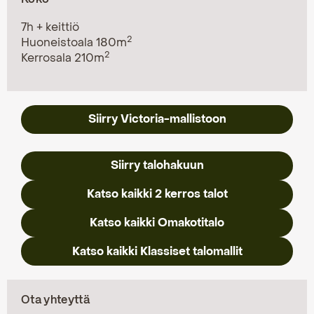
7h + keittiö
2
Huoneistoala 180m
2
Kerrosala 210m
Siirry Victoria-mallistoon
Siirry talohakuun
Katso kaikki 2 kerros talot
Katso kaikki Omakotitalo
Katso kaikki Klassiset talomallit
Ota yhteyttä