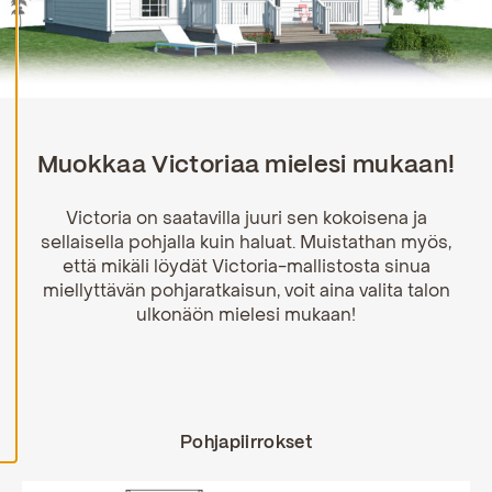
H
y
v
ä
k
s
y
k
Muokkaa Victoriaa mielesi mukaan!
a
i
k
Victoria on saatavilla juuri sen kokoisena ja
k
sellaisella pohjalla kuin haluat. Muistathan myös,
i
e
että mikäli löydät Victoria-mallistosta sinua
v
miellyttävän pohjaratkaisun, voit aina valita talon
ä
s
ulkonäön mielesi mukaan!
t
e
e
t
Pohjapiirrokset