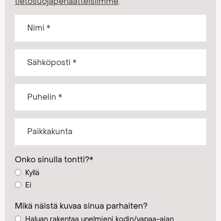
tietosuojaperiaatteisiimme
.
Onko sinulla tontti?
*
Kyllä
Ei
Mikä näistä kuvaa sinua parhaiten?
Haluan rakentaa unelmieni kodin/vapaa-ajan