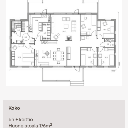
Koko
6h + keittiö
2
Huoneistoala 176m