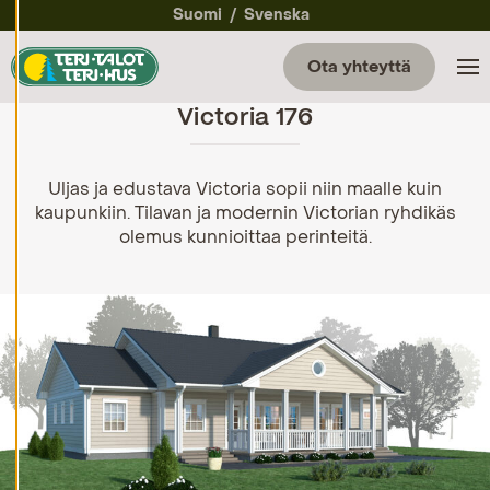
a
Suomi
Svenska
a
e
v
Ota yhteyttä
ä
st
Victoria 176
e
a
s
et
u
Uljas ja edustava Victoria sopii niin maalle kuin
k
kaupunkiin. Tilavan ja modernin Victorian ryhdikäs
si
olemus kunnioittaa perinteitä.
a
K
i
e
l
l
ä
k
a
i
k
k
i