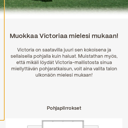
H
y
v
ä
k
s
y
Muokkaa Victoriaa mielesi mukaan!
k
a
i
Victoria on saatavilla juuri sen kokoisena ja
k
sellaisella pohjalla kuin haluat. Muistathan myös,
k
että mikäli löydät Victoria-mallistosta sinua
i
e
miellyttävän pohjaratkaisun, voit aina valita talon
v
ulkonäön mielesi mukaan!
ä
s
t
e
e
t
Pohjapiirrokset