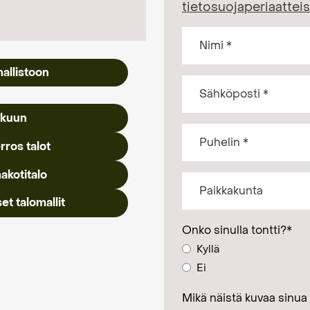
tietosuojaperiaattei
mallistoon
akuun
rros talot
akotitalo
et talomallit
Onko sinulla tontti?
*
Kyllä
Ei
Mikä näistä kuvaa sinua