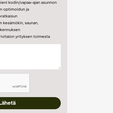
ieni kodin/vapaa-ajan asunnon
n optimoidun ja
oratkaisun
n kesämökin, saunan,
rakennuksen
rivitalon yrityksen toimesta