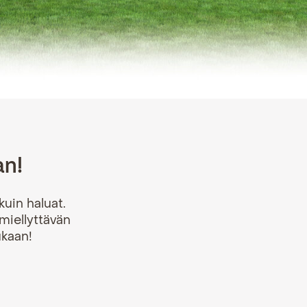
an!
kuin haluat.
miellyttävän
ukaan!