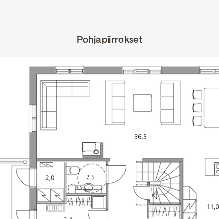
Pohjapiirrokset
ous Slide