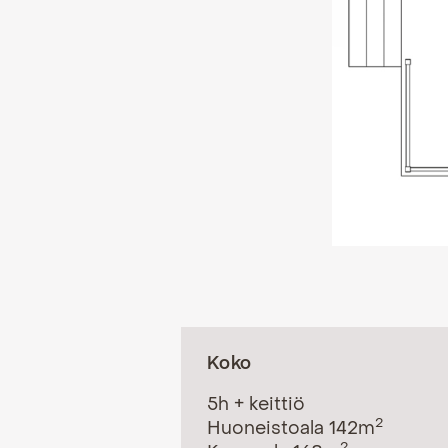
Koko
5h + keittiö
2
Huoneistoala 142m
2