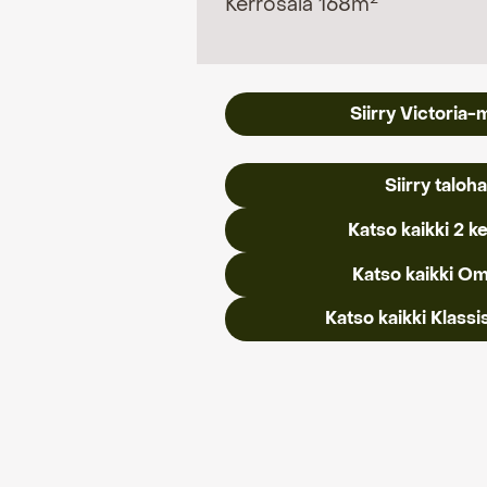
Kerrosala 168m
Siirry Victoria-
Siirry taloh
Katso kaikki 2 ke
Katso kaikki Om
Katso kaikki Klassis