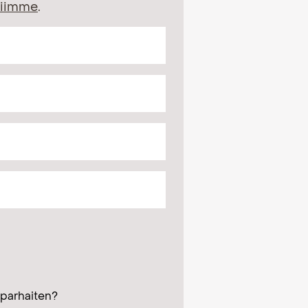
siimme
.
 parhaiten?