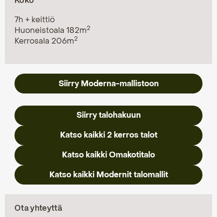
Koko
7h + keittiö
2
Huoneistoala 182m
2
Kerrosala 206m
Siirry Moderna-mallistoon
Siirry talohakuun
Katso kaikki 2 kerros talot
Katso kaikki Omakotitalo
Katso kaikki Modernit talomallit
Ota yhteyttä