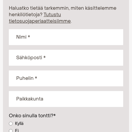
Haluatko tietää tarkemmin, miten käsittelemme
henkilötietoja?
Tutustu
tietosuojaperiaatteisiimme
.
Onko sinulla tontti?
*
Kyllä
Ei