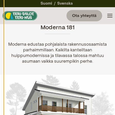
a
Suomi
Svenska
a
e
v
Ota yhteyttä
ä
st
Moderna 181
e
a
s
et
u
Moderna edustaa pohjalaista rakennusosaamista
k
parhaimmillaan. Kaikilta kanteiltaan
si
huippumodernissa ja tilavassa talossa mahtuu
a
asumaan vaikka suurempikin perhe.
K
i
e
l
l
ä
k
a
i
k
k
i