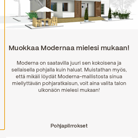
H
y
v
ä
k
s
y
k
Muokkaa Modernaa mielesi mukaan!
a
i
k
Moderna on saatavilla juuri sen kokoisena ja
k
i
sellaisella pohjalla kuin haluat. Muistathan myös,
e
että mikäli löydät Moderna-mallistosta sinua
v
ä
miellyttävän pohjaratkaisun, voit aina valita talon
s
ulkonäön mielesi mukaan!
t
e
e
t
Pohjapiirrokset