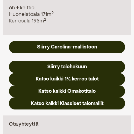
6h + keittiö
2
Huoneistoala 171m
2
Kerrosala 195m
Siirry Carolina-mallistoon
Siirry talohakuun
Katso kaikki 1½ kerros talot
Katso kaikki Omakotitalo
Katso kaikki Klassiset talomallit
Ota yhteyttä