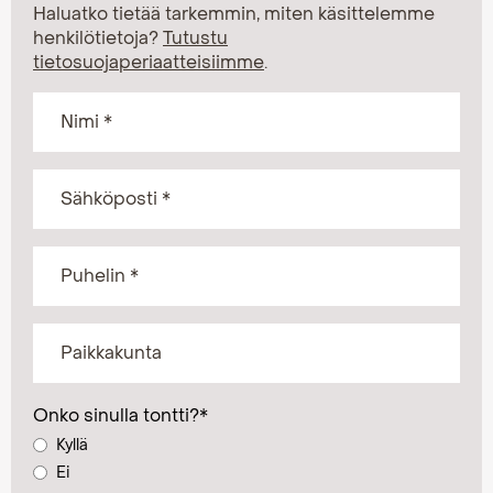
Haluatko tietää tarkemmin, miten käsittelemme
henkilötietoja?
Tutustu
tietosuojaperiaatteisiimme
.
Onko sinulla tontti?
*
Kyllä
Ei