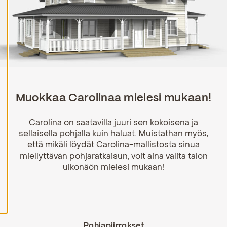
H
y
v
ä
k
s
y
k
a
i
k
Muokkaa Carolinaa mielesi mukaan!
k
i
e
Carolina on saatavilla juuri sen kokoisena ja
v
sellaisella pohjalla kuin haluat. Muistathan myös,
ä
että mikäli löydät Carolina-mallistosta sinua
s
t
miellyttävän pohjaratkaisun, voit aina valita talon
e
ulkonäön mielesi mukaan!
e
t
Pohjapiirrokset