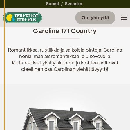
a
Suomi
Svenska
a
e
v
Ota yhteyttä
ä
st
Carolina 171 Country
e
a
s
et
u
Romantiikkaa, rustiikkia ja valkoisia pintoja. Carolina
k
henkii maalaisromantiikkaa jo ulko-ovella.
si
Koristeelliset yksityiskohdat ja isot terassit ovat
a
oleellinen osa Carolinan viehättävyyttä.
K
i
e
l
l
ä
k
a
i
k
k
i