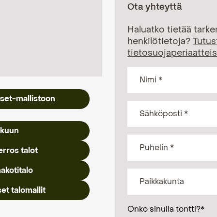
Ota yhteyttä
Haluatko tietää tark
henkilötietoja?
Tutus
tietosuojaperiaattei
kset-mallistoon
akuun
erros talot
akotitalo
et talomallit
Onko sinulla tontti?
*