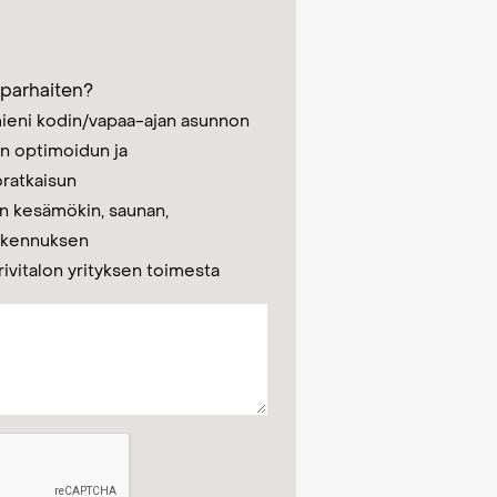
 parhaiten?
ieni kodin/vapaa-ajan asunnon
n optimoidun ja
oratkaisun
n kesämökin, saunan,
rakennuksen
rivitalon yrityksen toimesta