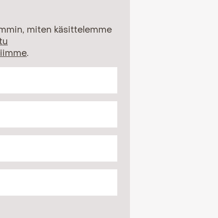
emmin, miten käsittelemme
tu
siimme
.