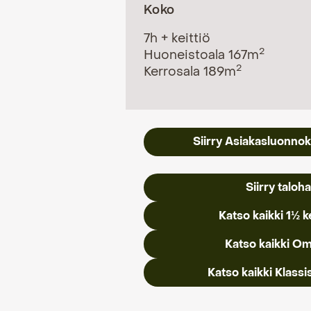
Koko
7h + keittiö
2
Huoneistoala 167m
2
Kerrosala 189m
Siirry Asiakasluonno
Siirry taloh
Katso kaikki 1½ k
Katso kaikki Om
Katso kaikki Klassis