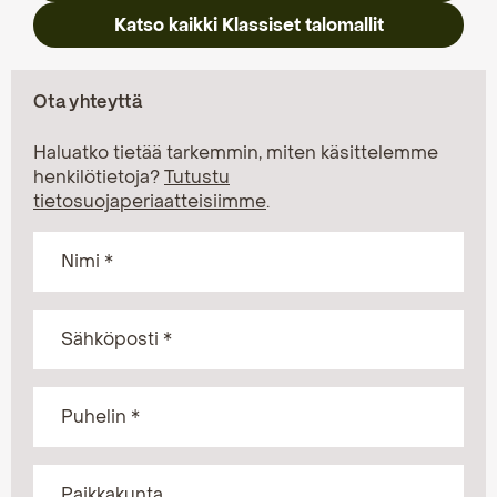
Katso kaikki Klassiset talomallit
Ota yhteyttä
Haluatko tietää tarkemmin, miten käsittelemme
henkilötietoja?
Tutustu
tietosuojaperiaatteisiimme
.