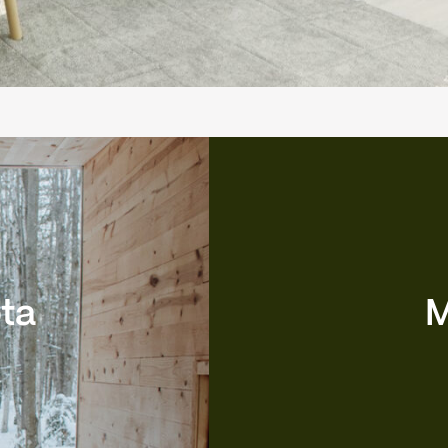
ota
M