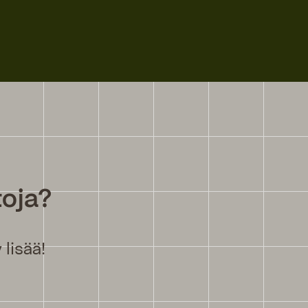
toja?
lisää!