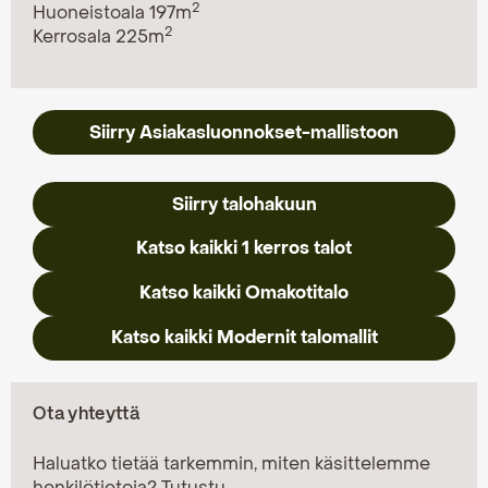
2
Huoneistoala 197m
2
Kerrosala 225m
Siirry Asiakasluonnokset-mallistoon
Siirry talohakuun
Katso kaikki 1 kerros talot
Katso kaikki Omakotitalo
Katso kaikki Modernit talomallit
Ota yhteyttä
Haluatko tietää tarkemmin, miten käsittelemme
henkilötietoja?
Tutustu