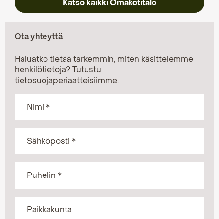
Katso kaikki Omakotitalo
Ota yhteyttä
Haluatko tietää tarkemmin, miten käsittelemme
henkilötietoja?
Tutustu
tietosuojaperiaatteisiimme
.