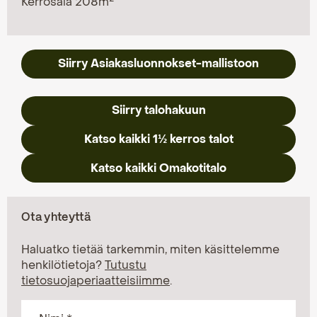
Kerrosala 208m
Siirry Asiakasluonnokset-mallistoon
Siirry talohakuun
Katso kaikki 1½ kerros talot
Katso kaikki Omakotitalo
Ota yhteyttä
Haluatko tietää tarkemmin, miten käsittelemme
henkilötietoja?
Tutustu
tietosuojaperiaatteisiimme
.